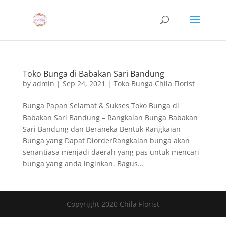
Toko Bunga di Babakan Sari Bandung
by
admin
|
Sep 24, 2021
|
Toko Bunga Chila Florist
Bunga Papan Selamat & Sukses Toko Bunga di
Babakan Sari Bandung – Rangkaian Bunga Babakan
Sari Bandung dan Beraneka Bentuk Rangkaian
Bunga yang Dapat DiorderRangkaian bunga akan
senantiasa menjadi daerah yang pas untuk mencari
bunga yang anda inginkan. Bagus...
Copyright 2020 Chila Florist