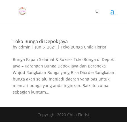
Toko Bunga di Depok Jaya
by
admin
|
Jun 5, 2021
|
Toko Bunga Chila Florist
Bunga Papan Selamat & Sukses Toko Bunga di Depok
Jaya – Karangan Bunga Depok Jaya dan Beraneka
Wujud Rangkaian Bunga yang Bisa DiorderRangkaian
bunga akan selalu menjadi daerah yang pas untuk
mencari bunga yang anda inginkan. Baik itu cuma
sebagian kuntum...
Copyright 2020 Chila Florist