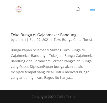
Toko Bunga di Gajahmekar Bandung
by
admin
|
Sep 29, 2021
|
Toko Bunga Chila Florist
Bunga Papan Selamat & Sukses Toko Bunga di
Gajahmekar Bandung – Toko Jual Bunga Gajahmekar
Bandung dan Bermacam Format Rangkaian Bunga
yang Dapat DipesanPapan bunga akan selalu
menjadi tempat yang ideal untuk mencari bunga
yang anda inginkan. Bagus itu hanya...
Copyright 2020 Chila Florist