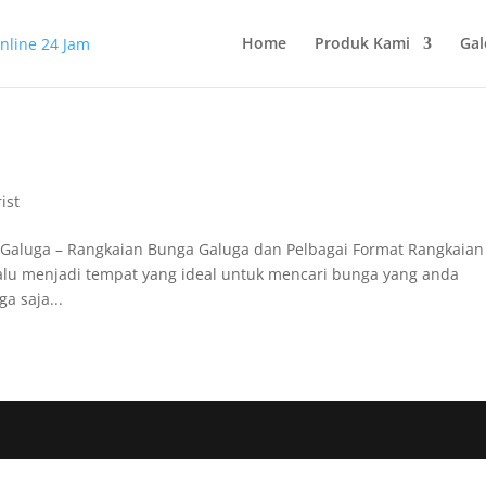
Home
Produk Kami
Gal
ist
 Galuga – Rangkaian Bunga Galuga dan Pelbagai Format Rangkaian
alu menjadi tempat yang ideal untuk mencari bunga yang anda
a saja...