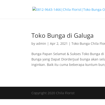
Toko Bunga di Galuga
by
admin
|
Apr 2, 2021
|
Toko Bunga Chila Flor
Bunga Papan Selamat & Sukses Toko Bunga di
Bunga yang Dapat DiorderJual bunga akan sel
inginkan. Baik itu cuma beberapa kuntum bung
Copyright 2020 Chila Florist