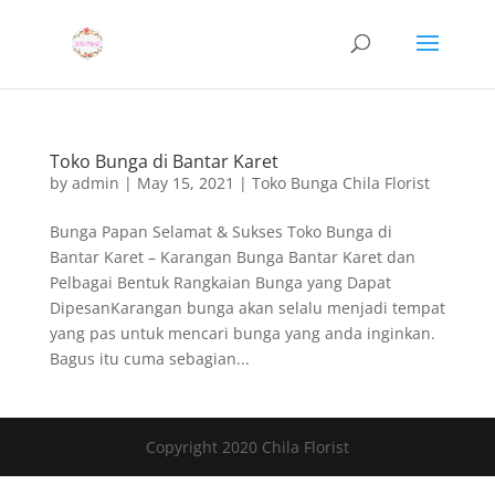
Toko Bunga di Bantar Karet
by
admin
|
May 15, 2021
|
Toko Bunga Chila Florist
Bunga Papan Selamat & Sukses Toko Bunga di
Bantar Karet – Karangan Bunga Bantar Karet dan
Pelbagai Bentuk Rangkaian Bunga yang Dapat
DipesanKarangan bunga akan selalu menjadi tempat
yang pas untuk mencari bunga yang anda inginkan.
Bagus itu cuma sebagian...
Copyright 2020 Chila Florist