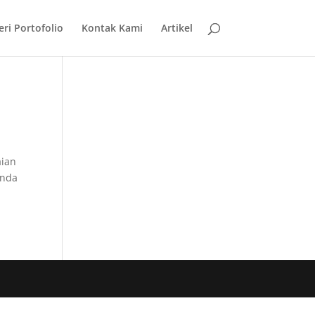
eri Portofolio
Kontak Kami
Artikel
aian
anda