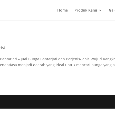
Home
Produk Kami
Gal
rist
antarjati – Jual Bunga Bantarjati dan Berjenis-jenis Wujud Rangk
enantiasa menjadi daerah yang ideal untuk mencari bunga yang 