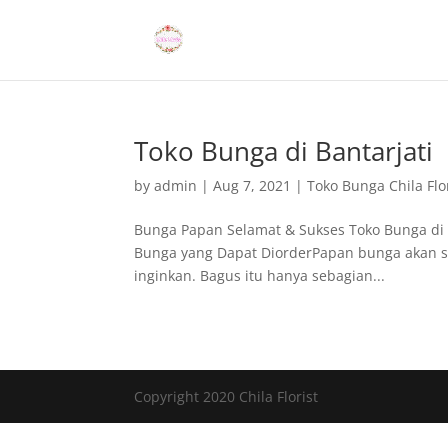
Toko Bunga di Bantarjati
by
admin
|
Aug 7, 2021
|
Toko Bunga Chila Flo
Bunga Papan Selamat & Sukses Toko Bunga di B
Bunga yang Dapat DiorderPapan bunga akan s
inginkan. Bagus itu hanya sebagian...
Copyright 2020 Chila Florist