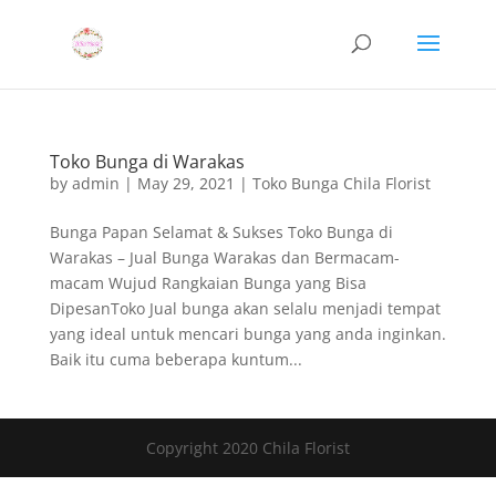
Toko Bunga di Warakas
by
admin
|
May 29, 2021
|
Toko Bunga Chila Florist
Bunga Papan Selamat & Sukses Toko Bunga di
Warakas – Jual Bunga Warakas dan Bermacam-
macam Wujud Rangkaian Bunga yang Bisa
DipesanToko Jual bunga akan selalu menjadi tempat
yang ideal untuk mencari bunga yang anda inginkan.
Baik itu cuma beberapa kuntum...
Copyright 2020 Chila Florist