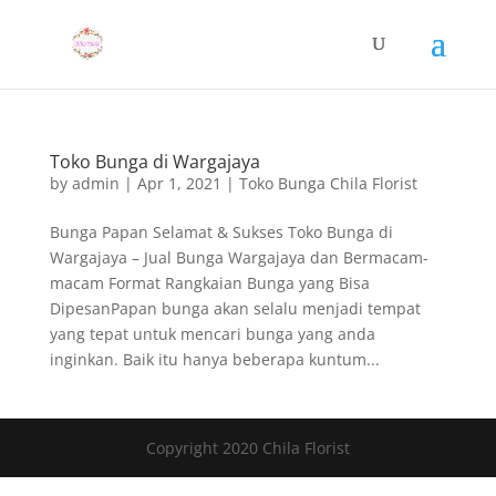
Toko Bunga di Wargajaya
by
admin
|
Apr 1, 2021
|
Toko Bunga Chila Florist
Bunga Papan Selamat & Sukses Toko Bunga di
Wargajaya – Jual Bunga Wargajaya dan Bermacam-
macam Format Rangkaian Bunga yang Bisa
DipesanPapan bunga akan selalu menjadi tempat
yang tepat untuk mencari bunga yang anda
inginkan. Baik itu hanya beberapa kuntum...
Copyright 2020 Chila Florist