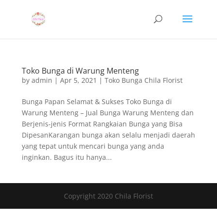
Toko Bunga di Warung Menteng
by
admin
|
Apr 5, 2021
|
Toko Bunga Chila Florist
Bunga Papan Selamat & Sukses Toko Bunga di
Warung Menteng – Jual Bunga Warung Menteng dan
Berjenis-jenis Format Rangkaian Bunga yang Bisa
DipesanKarangan bunga akan selalu menjadi daerah
yang tepat untuk mencari bunga yang anda
inginkan. Bagus itu hanya...
Copyright 2020 Chila Florist