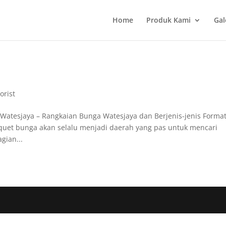
Home
Produk Kami
Gal
orist
Watesjaya – Rangkaian Bunga Watesjaya dan Berjenis-jenis Forma
uet bunga akan selalu menjadi daerah yang pas untuk mencari
gian...