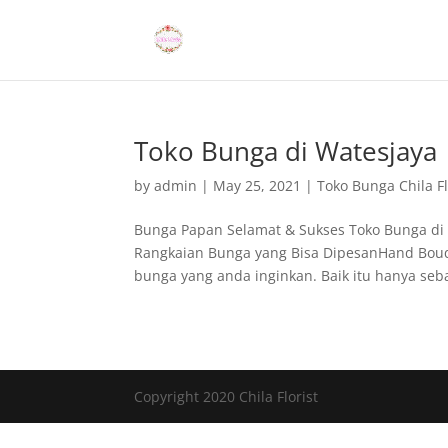
Toko Bunga di Watesjaya
by
admin
|
May 25, 2021
|
Toko Bunga Chila Fl
Bunga Papan Selamat & Sukses Toko Bunga di 
Rangkaian Bunga yang Bisa DipesanHand Bouq
bunga yang anda inginkan. Baik itu hanya seba
Copyright 2020 Chila Florist