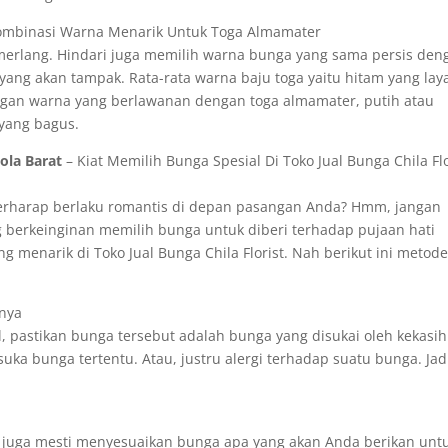
ombinasi Warna Menarik Untuk Toga Almamater
merlang. Hindari juga memilih warna bunga yang sama persis den
ang akan tampak. Rata-rata warna baju toga yaitu hitam yang lay
ngan warna yang berlawanan dengan toga almamater, putih atau
yang bagus.
ola Barat
– Kiat Memilih Bunga Spesial Di Toko Jual Bunga Chila Flo
berharap berlaku romantis di depan pasangan Anda? Hmm, jangan
g berkeinginan memilih bunga untuk diberi terhadap pujaan hati
g menarik di Toko Jual Bunga Chila Florist. Nah berikut ini metode
anya
 pastikan bunga tersebut adalah bunga yang disukai oleh kekasih
uka bunga tertentu. Atau, justru alergi terhadap suatu bunga. Jad
 juga mesti menyesuaikan bunga apa yang akan Anda berikan untu