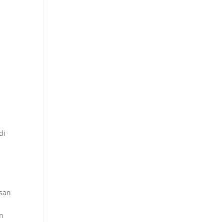
di
esan
n