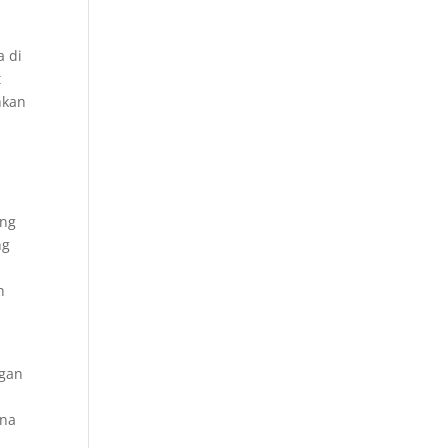
n
a di
t
hkan
ang
ng
n
ngan
rna