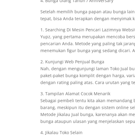
4. Bunga Ulang Tahun / Anniversary
Setelah memilih bunga papan atau bunga lai
tepat, bisa Anda terapkan dengan menyimak ki
1. Searching Di Mesin Pencari Lazimnya Websi
Yupz, yang pertama merupakan mencoba berse
pencarian Anda. Metode yang paling tak jara
menemukan figur bunga yang sedang dicari. A
2. Kunjungi Web Penjual Bunga
Nah, dengan mengunjungi laman Toko Jual b
paket-paket bunga komplit dengan harga, var
dengan rating paling atas. Cara urutan yang 
3. Tampilan Alamat Cocok Menarik
Sebagai pembeli tentu kita akan memandang b
barang, meskipun itu dengan sistem online se
Metode jikalau Jual bunga, karenanya akan me
bunga ataupun ulasan yang menjelaskan seput
4. Jikalau Toko Selain