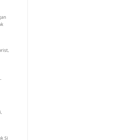
gan
ak
rist,
-
i,
k Si