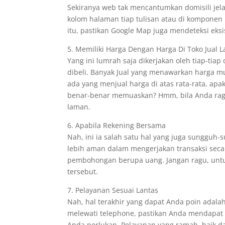
Sekiranya web tak mencantumkan domisili jela
kolom halaman tiap tulisan atau di komponen
itu, pastikan Google Map juga mendeteksi eksis
5. Memiliki Harga Dengan Harga Di Toko Jual L
Yang ini lumrah saja dikerjakan oleh tiap-tia
dibeli. Banyak Jual yang menawarkan harga 
ada yang menjual harga di atas rata-rata, a
benar-benar memuaskan? Hmm, bila Anda rag
laman.
6. Apabila Rekening Bersama
Nah, ini ia salah satu hal yang juga sunggu
lebih aman dalam mengerjakan transaksi secar
pembohongan berupa uang. Jangan ragu, unt
tersebut.
7. Pelayanan Sesuai Lantas
Nah, hal terakhir yang dapat Anda poin adala
melewati telephone, pastikan Anda mendapat k
Anda perlukan. Pelayanan yang ramah, baik da