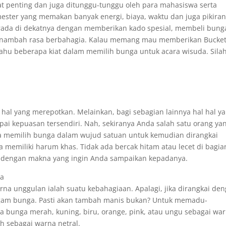
t penting dan juga ditunggu-tunggu oleh para mahasiswa serta
ester yang memakan banyak energi, biaya, waktu dan juga pikira
rada di dekatnya dengan memberikan kado spesial, membeli bung
n menambah rasa berbahagia. Kalau memang mau memberikan Bucke
tahu beberapa kiat dalam memilih bunga untuk acara wisuda. Sila
hal yang merepotkan. Melainkan, bagi sebagian lainnya hal hal y
ai kepuasan tersendiri. Nah, sekiranya Anda salah satu orang ya
a memilih bunga dalam wujud satuan untuk kemudian dirangkai
ga memiliki harum khas. Tidak ada bercak hitam atau lecet di bagia
ak dengan makna yang ingin Anda sampaikan kepadanya.
ya
a unggulan ialah suatu kebahagiaan. Apalagi, jika dirangkai de
gam bunga. Pasti akan tambah manis bukan? Untuk memadu-
na bunga merah, kuning, biru, orange, pink, atau ungu sebagai wa
 sebagai warna netral.