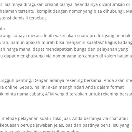
s, lazimnya diragukan orisinilitasnya. Seandainya dicantumkan di
 halaman tertentu, komplit dengan nomor yang bisa dihubungi. M
tensi domisili tersebut.
ain
p orang, supaya merasa lebih yakin akan suatu produk yang hendak
murah, namun apakah murah bisa menjamin kualitas? Bagus kadan
pakah harga mahal dapat mendapatkan bunga dan pelayanan yang
u dapat menghubungi via nomor yang tercantum di kolom halam
h-sungguh penting. Dengan adanya rekening bersama, Anda akan m
a online. Sebab, hal ini akan menghindari Anda dalam format
uk minta nama cabang ATM yang diterapkan untuk rekening bers
h metode pelayanan suatu Toko Jual. Anda bertanya via chat atau
epuasan berupa jawaban jelas, pas dan pastinya berisi isu yang
n juga tak judes bisa menjadi poin plus.