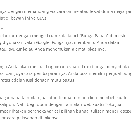
nnya dengan memandang via cara online atau lewat dunia maya ya
at di bawah ini ya Guys:
te
lancar dengan mengetikkan kata kunci “Bunga Papan” di mesin
ng digunakan yakni Google. Fungsinya, membantu Anda dalam
tau, syukur kalau Anda menemukan alamat lokasinya.
unga Anda akan melihat bagaimana suatu Toko bunga menyediaka
iasi dan juga cara pembayarannya. Anda bisa memilih penjual bun
teratas adalah Jual dengan mutu bagus.
agaimana tampilan Jual atau tempat dimana kita membeli suatu
kalipun. Nah, begitupun dengan tampilan web suatu Toko Jual.
mperlihatkan beraneka variasi pilihan bunga, tulisan menarik sep
ar cara pelayanan di tokonya.