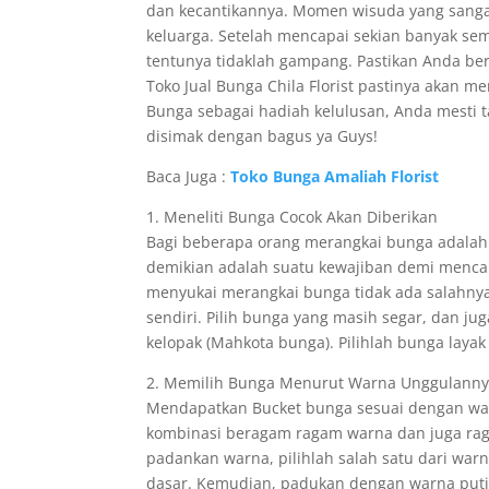
dan kecantikannya. Momen wisuda yang sanga
keluarga. Setelah mencapai sekian banyak sem
tentunya tidaklah gampang. Pastikan Anda be
Toko Jual Bunga Chila Florist pastinya aka
Bunga sebagai hadiah kelulusan, Anda mesti 
disimak dengan bagus ya Guys!
Baca Juga :
Toko Bunga Amaliah Florist
1. Meneliti Bunga Cocok Akan Diberikan
Bagi beberapa orang merangkai bunga adalah 
demikian adalah suatu kewajiban demi mencap
menyukai merangkai bunga tidak ada salahny
sendiri. Pilih bunga yang masih segar, dan ju
kelopak (Mahkota bunga). Pilihlah bunga lay
2. Memilih Bunga Menurut Warna Unggulann
Mendapatkan Bucket bunga sesuai dengan warn
kombinasi beragam ragam warna dan juga ra
padankan warna, pilihlah salah satu dari war
dasar. Kemudian, padukan dengan warna putih