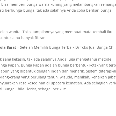
nda bisa memberi bunga warna kuning yang melambangkan semanga
hati berbunga-bunga, tak ada salahnya Anda coba berikan bunga
i oleh wanita. Toko, tampilannya yang membuat mata kembali ikut
untuk atau banyak fikiran.
ola Barat
– Setelah Memilih Bunga Terbaik Di Toko Jual Bunga Chil
k sang kekasih, tak ada salahnya Anda juga mengetahui metode
Bunga Papan. Bunga Papan adalah bunga berbentuk kotak yang ter
apapun yang dibentuk dengan indah dan menarik. Sistem diterapka
rang-orang yang berulang tahun, wisuda, menikah, kenaikan jaba
nyuarakan rasa kesedihan di upacara kematian. Ada sebagian vari
Bunga Chila Florist, sebagai berikut: