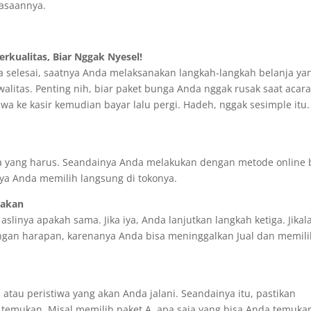
rasaannya.
rkualitas, Biar Nggak Nyesel!
a selesai, saatnya Anda melaksanakan langkah-langkah belanja ya
walitas. Penting nih, biar paket bunga Anda nggak rusak saat acar
bawa ke kasir kemudian bayar lalu pergi. Hadeh, nggak sesimple itu.
 yang harus. Seandainya Anda melakukan dengan metode online 
ya Anda memilih langsung di tokonya.
iakan
slinya apakah sama. Jika iya, Anda lanjutkan langkah ketiga. Jikal
engan harapan, karenanya Anda bisa meninggalkan Jual dan memili
atau peristiwa yang akan Anda jalani. Seandainya itu, pastikan
emukan. Misal memilih paket A, apa saja yang bisa Anda temuka