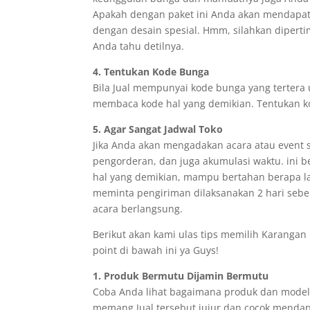
Apakah dengan paket ini Anda akan mendapat
dengan desain spesial. Hmm, silahkan dipert
Anda tahu detilnya.
4. Tentukan Kode Bunga
Bila Jual mempunyai kode bunga yang tertera 
membaca kode hal yang demikian. Tentukan ko
5. Agar Sangat Jadwal Toko
Jika Anda akan mengadakan acara atau event 
pengorderan, dan juga akumulasi waktu. ini 
hal yang demikian, mampu bertahan berapa l
meminta pengiriman dilaksanakan 2 hari sebel
acara berlangsung.
Berikut akan kami ulas tips memilih Karangan 
point di bawah ini ya Guys!
1. Produk Bermutu Dijamin Bermutu
Coba Anda lihat bagaimana produk dan model y
memang Jual tersebut jujur dan cocok mendapa