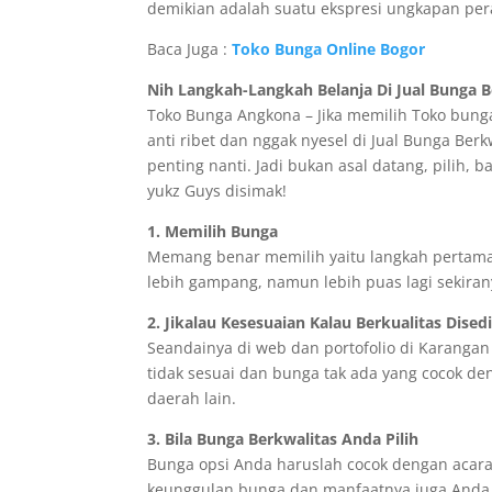
demikian adalah suatu ekspresi ungkapan pe
Baca Juga :
Toko Bunga Online Bogor
Nih Langkah-Langkah Belanja Di Jual Bunga Be
Toko Bunga Angkona – Jika memilih Toko bung
anti ribet dan nggak nyesel di Jual Bunga Berk
penting nanti. Jadi bukan asal datang, pilih, 
yukz Guys disimak!
1. Memilih Bunga
Memang benar memilih yaitu langkah pertama
lebih gampang, namun lebih puas lagi sekiran
2. Jikalau Kesesuaian Kalau Berkualitas Dised
Seandainya di web dan portofolio di Karangan a
tidak sesuai dan bunga tak ada yang cocok d
daerah lain.
3. Bila Bunga Berkwalitas Anda Pilih
Bunga opsi Anda haruslah cocok dengan acara 
keunggulan bunga dan manfaatnya juga Anda t