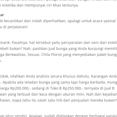
 estetika dan mempunyai ciri khas tentunya.
gar
ki kecantikan dan indah diperhatikan, apalagi untuk acara spesial
u di perjalanan!
ik. Pasalnya, hal tersebut yaitu persyaratan dan seni dari estet
embeli bukan? Nah, pastikan Jual bunga yang Anda kunjungi memili
ga Berkwalitas. Sesuai, Chila Florist yang menyediakan paket bun
n.
tidak, silahkan Anda analisis secara khusus dahulu. Karangan And
. Apabila ada teladan bunga yang sama tapi harga berbeda, mung
arga Rp200.000,- sedang di Toko B Rp250.000,- ternyata di Jual B
n yang terbuat dari kaca dengan ukuran mini. Nah dari kejadian
lan, siapa tahu itu salah satu trik dari penjualan mereka bukan?
situs sendiri. Apalagi, sudah dijelaskan dengan berbagai variasi