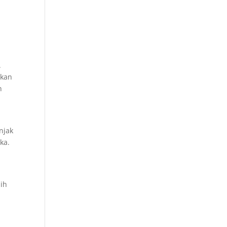
.
ikan
n
njak
ka.
bih