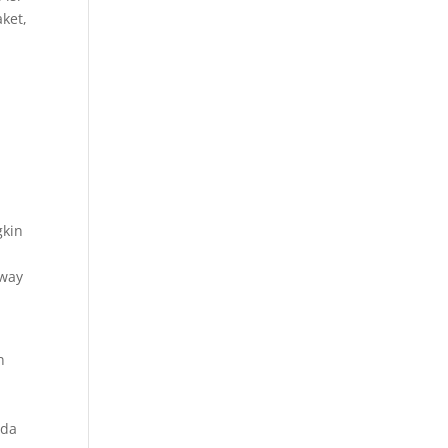
ket,
i
gkin
i
away
n
nda