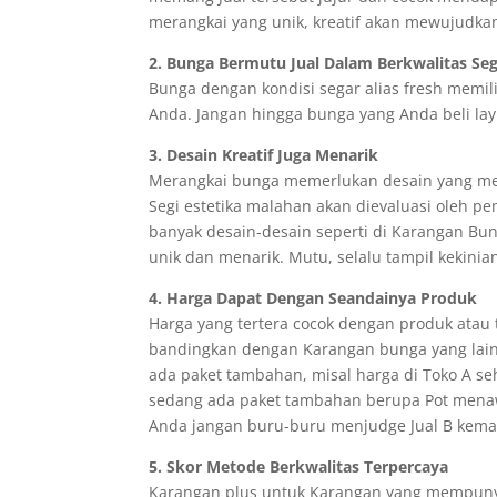
merangkai yang unik, kreatif akan mewujudkan
2. Bunga Bermutu Jual Dalam Berkwalitas Se
Bunga dengan kondisi segar alias fresh memili
Anda. Jangan hingga bunga yang Anda beli lay
3. Desain Kreatif Juga Menarik
Merangkai bunga memerlukan desain yang menar
Segi estetika malahan akan dievaluasi oleh p
banyak desain-desain seperti di Karangan Bun
unik dan menarik. Mutu, selalu tampil kekinia
4. Harga Dapat Dengan Seandainya Produk
Harga yang tertera cocok dengan produk atau 
bandingkan dengan Karangan bunga yang lain
ada paket tambahan, misal harga di Toko A seh
sedang ada paket tambahan berupa Pot menawa
Anda jangan buru-buru menjudge Jual B kemaha
5. Skor Metode Berkwalitas Terpercaya
Karangan plus untuk Karangan yang mempunyai 