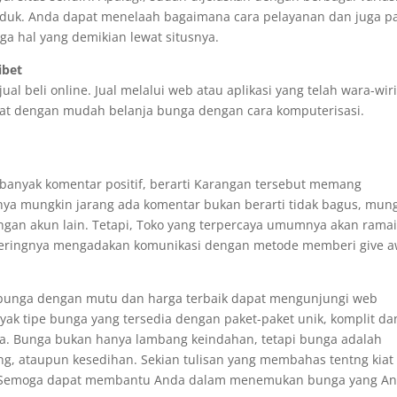
oduk. Anda dapat menelaah bagaimana cara pelayanan dan juga pa
ga hal yang demikian lewat situsnya.
ibet
l beli online. Jual melalui web atau aplikasi yang telah wara-wir
pat dengan mudah belanja bunga dengan cara komputerisasi.
.
a banyak komentar positif, berarti Karangan tersebut memang
ya mungkin jarang ada komentar bukan berarti tidak bagus, mun
ngan akun lain. Tetapi, Toko yang terpercaya umumnya akan rama
 seringnya mengadakan komunikasi dengan metode memberi give 
bunga dengan mutu dan harga terbaik dapat mengunjungi web
ak tipe bunga yang tersedia dengan paket-paket unik, komplit da
da. Bunga bukan hanya lambang keindahan, tetapi bunga adalah
ang, ataupun kesedihan. Sekian tulisan yang membahas tentng kiat
. Semoga dapat membantu Anda dalam menemukan bunga yang A