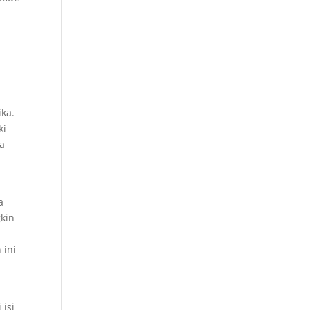
ika.
ki
ga
a
kin
 ini
 isi