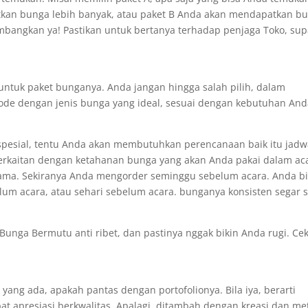
kan bunga lebih banyak, atau paket B Anda akan mendapatkan b
imbangkan ya! Pastikan untuk bertanya terhadap penjaga Toko, su
untuk paket bunganya. Anda jangan hingga salah pilih, dalam
de dengan jenis bunga yang ideal, sesuai dengan kebutuhan And
spesial, tentu Anda akan membutuhkan perencanaan baik itu jadw
berkaitan dengan ketahanan bunga yang akan Anda pakai dalam ac
ama. Sekiranya Anda mengorder seminggu sebelum acara. Anda b
um acara, atau sehari sebelum acara. bunganya konsisten segar 
Bunga Bermutu anti ribet, dan pastinya nggak bikin Anda rugi. Ce
ang ada, apakah pantas dengan portofolionya. Bila iya, berarti
t apresiasi berkwalitas. Apalagi, ditambah dengan kreasi dan me