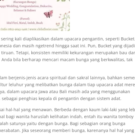
sering kali diaplikasikan dalam upacara pengantin, seperti Bucket
donesia dan masih ngetrend hingga saat ini. Pun, Bucket yang dijad
 / tiruan. Tetapi, konsisten memiliki kekurangan merupakan bau da
, Anda bila berharap mencari macam bunga yang berkwalitas, tak
am berjenis-jenis acara spiritual dan sakral lainnya, bahkan seme
ltur leluhur yang melibatkan bunga dalam tiap upacara adat mere
nya, dalam upacara Jawa atau Bali masih ada yang menggunakan
sebagai penghias kepala di pengantin dengan sistem adat.
ai hal-hal yang menawan. Berbeda dengan kaum laki-laki yang le
l bagi wanita haruslah kelihatan indah, entah itu wanita tomboy
Salah satunya yaitu dengan bunga. Bagi sebagian orang bunga
rabatan. Jika seseorang memberi bunga, karenanya hal hal yang