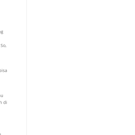
ng
a
 So,
bisa
au
h di
n.