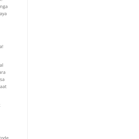
unga
paya
a!
al
ara
isa
saat
k
tode