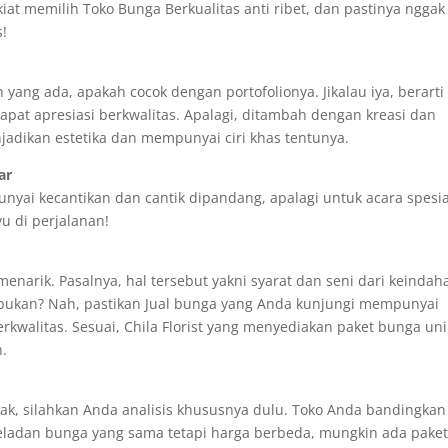
kiat memilih Toko Bunga Berkualitas anti ribet, dan pastinya nggak
s!
ang ada, apakah cocok dengan portofolionya. Jikalau iya, berarti
pat apresiasi berkwalitas. Apalagi, ditambah dengan kreasi dan
jadikan estetika dan mempunyai ciri khas tentunya.
ar
nyai kecantikan dan cantik dipandang, apalagi untuk acara spesia
u di perjalanan!
arik. Pasalnya, hal tersebut yakni syarat dan seni dari keindah
i bukan? Nah, pastikan Jual bunga yang Anda kunjungi mempunyai
rkwalitas. Sesuai, Chila Florist yang menyediakan paket bunga uni
n.
tak, silahkan Anda analisis khususnya dulu. Toko Anda bandingkan
teladan bunga yang sama tetapi harga berbeda, mungkin ada pake