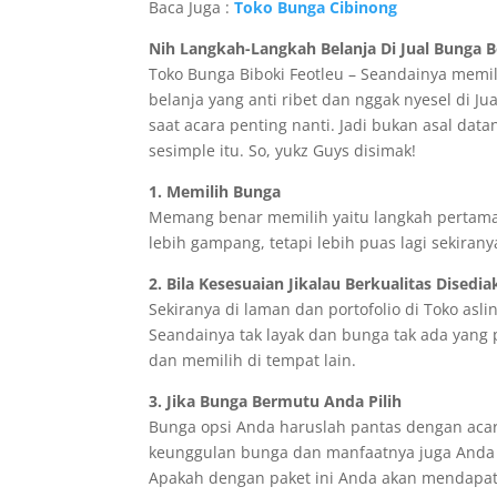
Baca Juga :
Toko Bunga Cibinong
Nih Langkah-Langkah Belanja Di Jual Bunga B
Toko Bunga Biboki Feotleu – Seandainya memi
belanja yang anti ribet dan nggak nyesel di J
saat acara penting nanti. Jadi bukan asal data
sesimple itu. So, yukz Guys disimak!
1. Memilih Bunga
Memang benar memilih yaitu langkah pertama 
lebih gampang, tetapi lebih puas lagi sekiran
2. Bila Kesesuaian Jikalau Berkualitas Disedi
Sekiranya di laman dan portofolio di Toko asli
Seandainya tak layak dan bunga tak ada yan
dan memilih di tempat lain.
3. Jika Bunga Bermutu Anda Pilih
Bunga opsi Anda haruslah pantas dengan acara
keunggulan bunga dan manfaatnya juga Anda p
Apakah dengan paket ini Anda akan mendapat