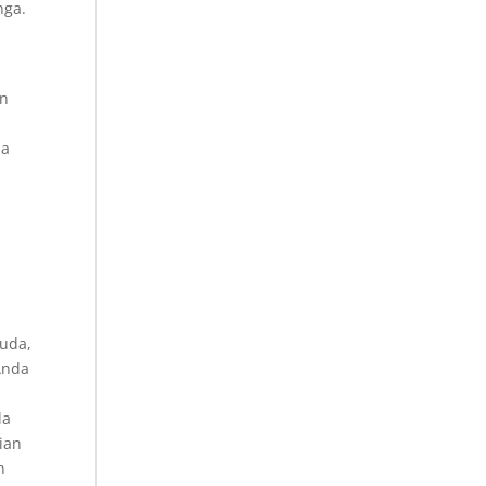
nga.
an
da
uda,
Anda
da
ian
n