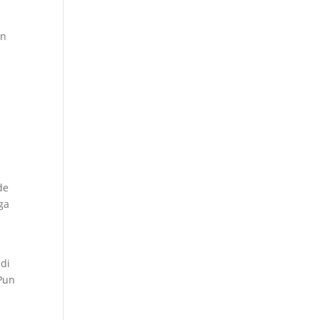
an
de
ga
 di
Pun