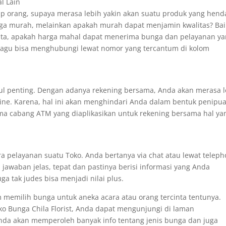
l Lain
tiap orang, supaya merasa lebih yakin akan suatu produk yang hend
rga murah, melainkan apakah murah dapat menjamin kwalitas? Bai
rata, apakah harga mahal dapat menerima bunga dan pelayanan y
agu bisa menghubungi lewat nomor yang tercantum di kolom
betul penting. Dengan adanya rekening bersama, Anda akan merasa 
ine. Karena, hal ini akan menghindari Anda dalam bentuk penipu
ma cabang ATM yang diaplikasikan untuk rekening bersama hal ya
ara pelayanan suatu Toko. Anda bertanya via chat atau lewat teleph
awaban jelas, tepat dan pastinya berisi informasi yang Anda
a tak judes bisa menjadi nilai plus.
m memilih bunga untuk aneka acara atau orang tercinta tentunya.
o Bunga Chila Florist, Anda dapat mengunjungi di laman
i Anda akan memperoleh banyak info tentang jenis bunga dan juga