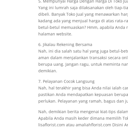
5. Mempunyai Harga Dengan Harga Di Toko Jua
Yang ini lumrah saja dilaksanakan oleh tiap-
dibeli. Banyak Toko Jual yang menawarkan ha
kadang ada yang menjual harga di atas rata-
betul-betul memuaskan? Hmm, apabila Anda r
halaman website.
6. Jikalau Rekening Bersama
Nah, ini dia salah satu hal yang juga betul-
aman dalam menjalankan transaksi secara onl
berupa uang. Jangan ragu, untuk meminta na
demikian.
7. Pelayanan Cocok Langsung
Nah, hal terakhir yang bisa Anda nilai ialah c
pastikan Anda mendapatkan kepuasan berupa j
perlukan. Pelayanan yang ramah, bagus dan jug
Nah, demikian berita mengenai kiat-tips dala
Apabila Anda masih keder dimana memilih Tok
lisaflorist.com atau amaliahflorist.com Disin