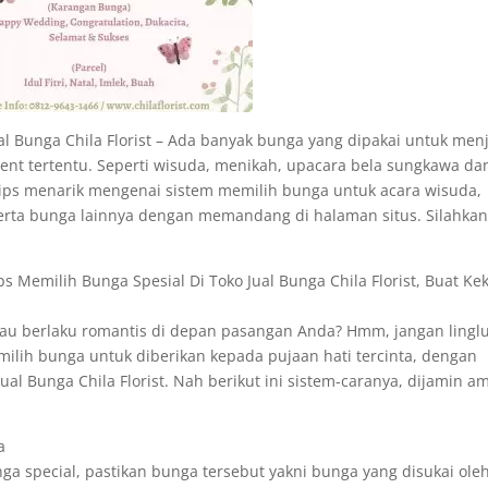
al Bunga Chila Florist – Ada banyak bunga yang dipakai untuk men
 tertentu. Seperti wisuda, menikah, upacara bela sungkawa da
t-tips menarik mengenai sistem memilih bunga untuk acara wisuda,
erta bunga lainnya dengan memandang di halaman situs. Silahka
ps Memilih Bunga Spesial Di Toko Jual Bunga Chila Florist, Buat Ke
mau berlaku romantis di depan pasangan Anda? Hmm, jangan lingl
ilih bunga untuk diberikan kepada pujaan hati tercinta, dengan
Jual Bunga Chila Florist. Nah berikut ini sistem-caranya, dijamin 
a
a special, pastikan bunga tersebut yakni bunga yang disukai ole