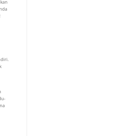
akan
Anda
!
diri.
k
n
du-
rna