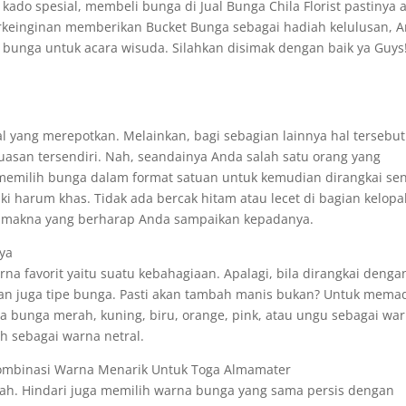
do spesial, membeli bunga di Jual Bunga Chila Florist pastinya 
keinginan memberikan Bucket Bunga sebagai hadiah kelulusan, 
 bunga untuk acara wisuda. Silahkan disimak dengan baik ya Guys
l yang merepotkan. Melainkan, bagi sebagian lainnya hal tersebut
san tersendiri. Nah, seandainya Anda salah satu orang yang
emilih bunga dalam format satuan untuk kemudian dirangkai sen
ki harum khas. Tidak ada bercak hitam atau lecet di bagian kelopa
an makna yang berharap Anda sampaikan kepadanya.
ya
 favorit yaitu suatu kebahagiaan. Apalagi, bila dirangkai denga
juga tipe bunga. Pasti akan tambah manis bukan? Untuk mema
na bunga merah, kuning, biru, orange, pink, atau ungu sebagai wa
 sebagai warna netral.
ombinasi Warna Menarik Untuk Toga Almamater
ah. Hindari juga memilih warna bunga yang sama persis dengan