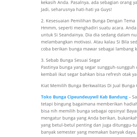
kekasih Anda. Pasalnya, ada sebagian orang ya
Jadi, seharusnya hati-hati ya Guys!
2. Kesesuaian Pemilihan Bunga Dengan Tema
Hmmm, seperti menghadiri suatu acara. Anda
untuk Si Seandainya. Dia dia sedang dalam 
melambangkan motivasi. Atau kalau Si Bila s
coba berikan bunga mawar sebagai lambang k
3. Sebab Bunga Sesuai Segar
Pastinya bunga yang segar sungguh-sungguh d
kembali ikut segar bahkan bisa refresh otak y
Kiat Memilih Bunga Berkwalitas Di Jual Bunga C
Toko Bunga Cipeundeuywil Kab Bandung
– Sa
tetapi bingung bagaimana memberikan hadiah
bisa nih memilih bunga sebagai opsinya! Baya
mengatur bunga yang Anda berikan, bukanka
yang betul-betul penting dan juga ditunggu-
banyak semester yang memakan banyak daya, b