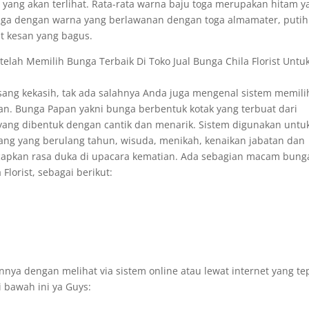
yang akan terlihat. Rata-rata warna baju toga merupakan hitam y
unga dengan warna yang berlawanan dengan toga almamater, putih
 kesan yang bagus.
telah Memilih Bunga Terbaik Di Toko Jual Bunga Chila Florist Untu
sang kekasih, tak ada salahnya Anda juga mengenal sistem memili
an. Bunga Papan yakni bunga berbentuk kotak yang terbuat dari
 yang dibentuk dengan cantik dan menarik. Sistem digunakan untu
ng yang berulang tahun, wisuda, menikah, kenaikan jabatan dan
ucapkan rasa duka di upacara kematian. Ada sebagian macam bung
Florist, sebagai berikut:
ya dengan melihat via sistem online atau lewat internet yang te
 bawah ini ya Guys: