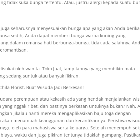
ng tidak suka bunga tertentu. Atau, justru alergi kepada suatu bu
 juga seharusnya menyesuaikan bunga apa yang akan Anda berik
nuansa sedih, Anda dapat memberi bunga warna kuning yang
edang dalam romansa hati berbunga-bunga, tidak ada salahnya An
eromantisan.
isukai oleh wanita. Toko Jual, tampilannya yang membikin mata
ang sedang suntuk atau banyak fikiran.
hila Florist, Buat Wisuda Jadi Berkesan!
udara perempuan atau kekasih ada yang hendak menjalankan wis
 yang nggak ribet, dan pastinya berkesan untuknya bukan? Nah, 
ngkan jikalau nanti mereka mengaplikasikan baju toga dengan
h akan menambah keanggunan dan kecantikannya. Peristiwa wisu
tunggu oleh para mahasiswa serta keluarga. Setelah menempuh sek
iaya, waktu dan juga pikiran tentunya tidaklah gampang. Pastika