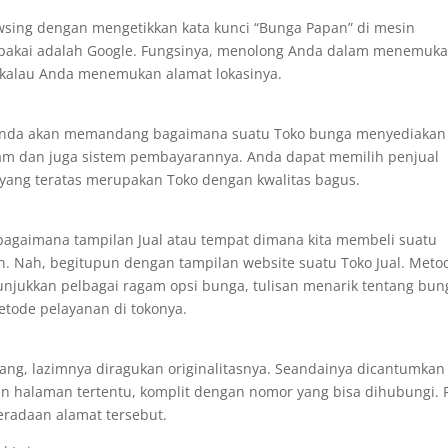
ing dengan mengetikkan kata kunci “Bunga Papan” di mesin
dipakai adalah Google. Fungsinya, menolong Anda dalam menemuk
 jikalau Anda menemukan alamat lokasinya.
 Anda akan memandang bagaimana suatu Toko bunga menyediakan
gam dan juga sistem pembayarannya. Anda dapat memilih penjual
 yang teratas merupakan Toko dengan kwalitas bagus.
agaimana tampilan Jual atau tempat dimana kita membeli suatu
un. Nah, begitupun dengan tampilan website suatu Toko Jual. Meto
unjukkan pelbagai ragam opsi bunga, tulisan menarik tentang bun
tode pelayanan di tokonya.
ng, lazimnya diragukan originalitasnya. Seandainya dicantumkan
en halaman tertentu, komplit dengan nomor yang bisa dihubungi. 
eradaan alamat tersebut.