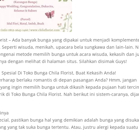
lorist – Ada banyak bunga yang dipakai untuk menjadi komplement
eperti wisuda, menikah, upacara bela sungkawa dan lain-lain. N
mengenai metode memilih bunga untuk acara wisuda, kekasih dan j
ya dengan melihat di halaman situs. Silahkan disimak Guys!
Spesial Di Toko Bunga Chila Florist, Buat Kekasih Anda!
berharap berlaku romantis di depan pasangan Anda? Hmm, jangan
yang ingin memilih bunga untuk dikasih kepada pujaan hati tercin
di Toko Bunga Chila Florist. Nah berikut ini sistem-caranya, dij
ainya
ial, pastikan bunga hal yang demikian adalah bunga yang disuka
ng yang tak suka bunga tertentu. Atau, justru alergi kepada suatu