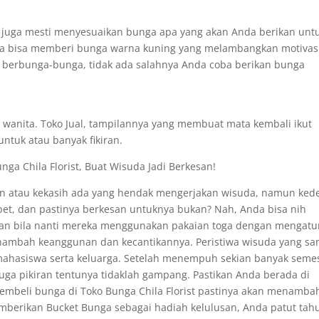
 juga mesti menyesuaikan bunga apa yang akan Anda berikan untu
nda bisa memberi bunga warna kuning yang melambangkan motivas
ti berbunga-bunga, tidak ada salahnya Anda coba berikan bunga
h wanita. Toko Jual, tampilannya yang membuat mata kembali ikut
ntuk atau banyak fikiran.
nga Chila Florist, Buat Wisuda Jadi Berkesan!
 atau kekasih ada yang hendak mengerjakan wisuda, namun ked
et, dan pastinya berkesan untuknya bukan? Nah, Anda bisa nih
gkan bila nanti mereka menggunakan pakaian toga dengan mengatu
ambah keanggunan dan kecantikannya. Peristiwa wisuda yang sa
mahasiswa serta keluarga. Setelah menempuh sekian banyak seme
uga pikiran tentunya tidaklah gampang. Pastikan Anda berada di
embeli bunga di Toko Bunga Chila Florist pastinya akan menamba
berikan Bucket Bunga sebagai hadiah kelulusan, Anda patut tah