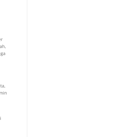
er
ah,
uga
ta,
amin
i