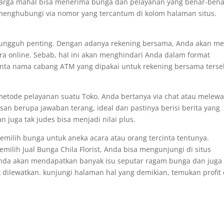
 harga mahal bisa menerima bunga dan pelayanan yang benar-ben
enghubungi via nomor yang tercantum di kolom halaman situs.
h-sungguh penting. Dengan adanya rekening bersama, Anda akan m
a online. Sebab, hal ini akan menghindari Anda dalam format
nta nama cabang ATM yang dipakai untuk rekening bersama terse
 metode pelayanan suatu Toko. Anda bertanya via chat atau melewa
n berupa jawaban terang, ideal dan pastinya berisi berita yang
 juga tak judes bisa menjadi nilai plus.
emilih bunga untuk aneka acara atau orang tercinta tentunya.
lih Jual Bunga Chila Florist, Anda bisa mengunjungi di situs
ni Anda akan mendapatkan banyak isu seputar ragam bunga dan juga
k dilewatkan. kunjungi halaman hal yang demikian, temukan profit