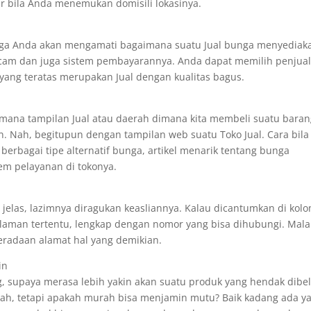
ur bila Anda menemukan domisili lokasinya.
nga Anda akan mengamati bagaimana suatu Jual bunga menyediak
cam dan juga sistem pembayarannya. Anda dapat memilih penjua
 yang teratas merupakan Jual dengan kualitas bagus.
imana tampilan Jual atau daerah dimana kita membeli suatu baran
. Nah, begitupun dengan tampilan web suatu Toko Jual. Cara bila
erbagai tipe alternatif bunga, artikel menarik tentang bunga
em pelayanan di tokonya.
jelas, lazimnya diragukan keasliannya. Kalau dicantumkan di kol
halaman tertentu, lengkap dengan nomor yang bisa dihubungi. Mal
eradaan alamat hal yang demikian.
in
ng, supaya merasa lebih yakin akan suatu produk yang hendak dibel
ah, tetapi apakah murah bisa menjamin mutu? Baik kadang ada y