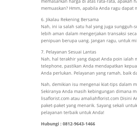
memasarkan harga di atas rata-rata, apakah
memuaskan? Hmm, apabila Anda ragu dapat m
6. Jikalau Rekening Bersama
Nah, ini ia salah satu hal yang juga sunggu
lebih aman dalam mengerjakan transaksi secar
penipuan berupa uang. Jangan ragu, untuk mi
7. Pelayanan Sesuai Lantas
Nah, hal terakhir yang dapat Anda poin ialah
telephone, pastikan Anda mendapatkan kepuasa
Anda perlukan. Pelayanan yang ramah, baik dan
Nah, demikian isu mengenai kiat-tips dalam m
Sekiranya Anda masih kebingungan dimana memi
lisaflorist.com atau amaliahflorist.com Disi
paket-paket yang menarik. Sayang sekali untu
pelayanan terbaik untuk Anda!
Hubungi : 0812-9643-1466