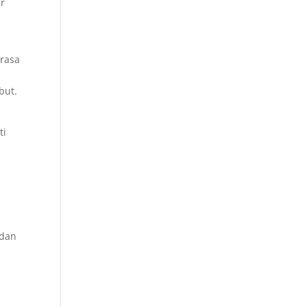
ar
erasa
but.
ti
 dan