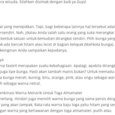
ra wisuda. Silahkan disimak dengan baik ya Guys!
l yang merepotkan. Tapi, bagi beberapa lainnya hal tersebut ada
endiri. Nah, jikalau Anda salah satu orang yang suka merangkai
bentuk satuan untuk kemudian dirangkai sendiri. Pilih bunga yan
k ada bercak hitam atau lecet di bagian kelopak (Mahkota bunga).
rkeinginan Anda sampaikan kepadanya.
ya
 favorit merupakan suatu kebahagiaan. Apalagi, apabila dirangk
juga tipe bunga. Pasti akan tambah manis bukan? Untuk memadu
na bunga merah, kuning, biru, orange, pink, atau ungu sebagai wa
 sebagai warna netral.
ombinasi Warna Menarik Untuk Toga Almamater
merlang. Hindari juga memilih warna bunga yang sama persis den
yang akan tampak. Rata-rata warna baju toga yaitu hitam yang se
ngan warna yang berlawanan dengan toga almamater, putih atau