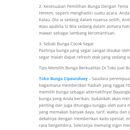
2. Kesesuaian Pemilihan Bunga Dengan Tema
Hmmm, seperti menghadiri suatu acara. Anda
Kalau. Dia ia sedang dalam nuansa sedih, A
Atau apabila Si Bila sedang dalam asmara ha
mawar sebagai lambang keromantisan.
3. Sebab Bunga Cocok Segar
Pastinya bunga yang segar sangat disukai ole
segar malah dapat refresh otak yang sedang su
Tips Memilih Bunga Berkualitas Di Toko Jual Bu
Toko Bunga Cipeunduey
– Saudara perempuan
bagaimana memberikan hadiah yang nggak rib
memilih bunga sebagai alternatifnya! Bayan
bunga yang Anda berikan, bukankah akan men
penting dan juga ditunggu-tunggu oleh para 
yang memakan banyak daya, tarif, waktu dan j
dekatnya dengan memberikan kado spesial, m
rasa bergembira. Sekiranya memang ingin mem