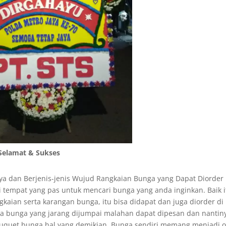
Selamat & Sukses
aya dan Berjenis-jenis Wujud Rangkaian Bunga yang Dapat Diorder
tempat yang pas untuk mencari bunga yang anda inginkan. Baik i
aian serta karangan bunga, itu bisa didapat dan juga diorder di
gga bunga yang jarang dijumpai malahan dapat dipesan dan nantin
ouquet bunga hal yang demikian. Bunga sendiri memang menjadi o