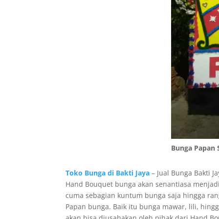
Bunga Papan 
Toko Bunga di Bakti Jaya
– Jual Bunga Bakti J
Hand Bouquet bunga akan senantiasa menjadi 
cuma sebagian kuntum bunga saja hingga rangk
Papan bunga. Baik itu bunga mawar, lili, hin
akan bisa diusahakan oleh pihak dari Hand B