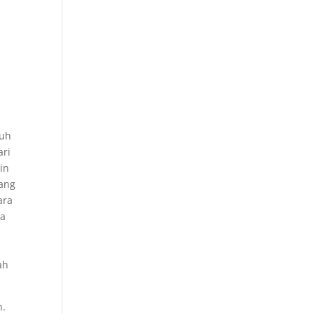
auh
ari
in
yang
ara
ra
ah
n.