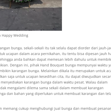
n Happy Wedding
ngan bunga, sekali-sekali itu tak selalu dapat diorder dari jauh-j
ntuk ucapan dalam acara pernikahan, itu tentu bisa dipesan jauh h
 sehingga anda bahkan dapat memesan lebih dahulu untuk membik
ikian. Dengan ini, pihak Hand Bouquet bunga mempunyai waktu 
ikin karangan bunga. Melainkan dikala itu merupakan untuk ac
lkan saja untuk ucapan kesedihan cita, itu dapat diwujudkan seca
sa menyediakan karangan bunga dalam waktu pesat. Walau dalam
 tidak mengalami dilema sama sekali dalam membuat karangan
 bunga dan bahan yang diperlukan untuk membuat karangan dan tel
an memang cukup menghubungi Jual bunga dan membuat pesana