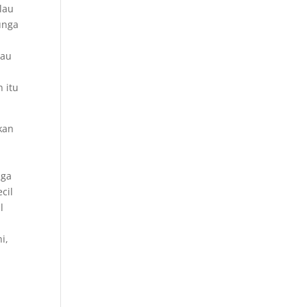
lau
unga
tau
i
 itu
kan
nga
cil
l
i,