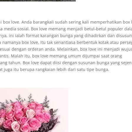
 box love. Anda barangkali sudah sering kali memperhatikan box 
eka media sosial. Box love memang menjadi betul-betul populer da
nya, ini ialah format karangan bunga yang dihadirkan dan disusun
 namanya box love, itu tak senantiasa berbentuk kotak atau perseg
 sesuai dengan orderan anda. Melainkan, box love ini menjadi wuju
tis. Malah itu, box love memang umum dijumpai saat orang
ng tahun. Box love dapat diisi dengan susunan bunga yang sejen
 juga itu berupa rangkaian lebih dari satu tipe bunga.