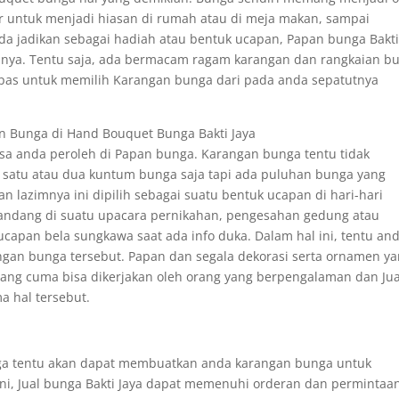
ar untuk menjadi hiasan di rumah atau di meja makan, sampai
da jadikan sebagai hadiah atau bentuk ucapan, Papan bunga Bakt
nya. Tentu saja, ada bermacam ragam karangan dan rangkaian b
g pas untuk memilih Karangan bunga dari pada anda sepatutnya
n Bunga di Hand Bouquet Bunga Bakti Jaya
isa anda peroleh di Papan bunga. Karangan bunga tentu tidak
 satu atau dua kuntum bunga saja tapi ada puluhan bunga yang
 lazimnya ini dipilih sebagai suatu bentuk ucapan di hari-hari
pandang di suatu upacara pernikahan, pengesahan gedung atau
ucapan bela sungkawa saat ada info duka. Dalam hal ini, tentu an
an bunga tersebut. Papan dan segala dekorasi serta ornamen y
ang cuma bisa dikerjakan oleh orang yang berpengalaman dan Jua
a hal tersebut.
nga tentu akan dapat membuatkan anda karangan bunga untuk
i, Jual bunga Bakti Jaya dapat memenuhi orderan dan permintaa