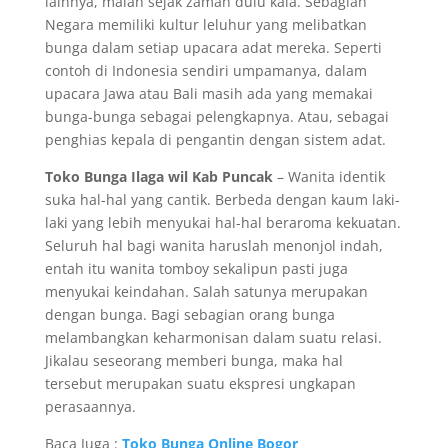
lainnya, malah sejak zaman dulu kala. Sebagian
Negara memiliki kultur leluhur yang melibatkan
bunga dalam setiap upacara adat mereka. Seperti
contoh di Indonesia sendiri umpamanya, dalam
upacara Jawa atau Bali masih ada yang memakai
bunga-bunga sebagai pelengkapnya. Atau, sebagai
penghias kepala di pengantin dengan sistem adat.
Toko Bunga Ilaga wil Kab Puncak
– Wanita identik
suka hal-hal yang cantik. Berbeda dengan kaum laki-
laki yang lebih menyukai hal-hal beraroma kekuatan.
Seluruh hal bagi wanita haruslah menonjol indah,
entah itu wanita tomboy sekalipun pasti juga
menyukai keindahan. Salah satunya merupakan
dengan bunga. Bagi sebagian orang bunga
melambangkan keharmonisan dalam suatu relasi.
Jikalau seseorang memberi bunga, maka hal
tersebut merupakan suatu ekspresi ungkapan
perasaannya.
Baca Juga :
Toko Bunga Online Bogor