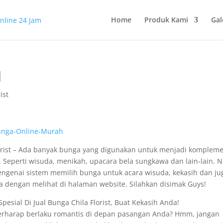
Home
Produk Kami
Gal
I
ist
orist – Ada banyak bunga yang digunakan untuk menjadi komplem
eperti wisuda, menikah, upacara bela sungkawa dan lain-lain. N
mengenai sistem memilih bunga untuk acara wisuda, kekasih dan ju
a dengan melihat di halaman website. Silahkan disimak Guys!
pesial Di Jual Bunga Chila Florist, Buat Kekasih Anda!
berharap berlaku romantis di depan pasangan Anda? Hmm, jangan