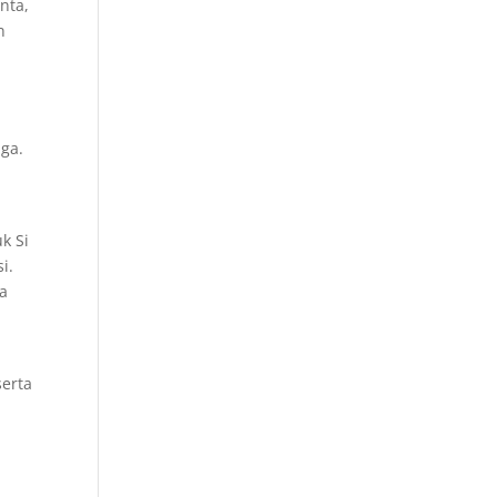
nta,
n
h
nga.
k Si
i.
ga
serta