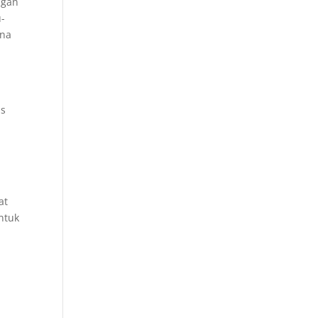
ngan
-
rna
as
at
ntuk