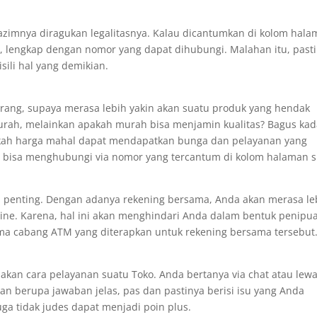
 lazimnya diragukan legalitasnya. Kalau dicantumkan di kolom hal
tu, lengkap dengan nomor yang dapat dihubungi. Malahan itu, past
ili hal yang demikian.
 orang, supaya merasa lebih yakin akan suatu produk yang hendak
urah, melainkan apakah murah bisa menjamin kualitas? Bagus ka
pakah harga mahal dapat mendapatkan bunga dan pelayanan yang
 bisa menghubungi via nomor yang tercantum di kolom halaman si
etul penting. Dengan adanya rekening bersama, Anda akan merasa le
ine. Karena, hal ini akan menghindari Anda dalam bentuk penipu
ma cabang ATM yang diterapkan untuk rekening bersama tersebut
akan cara pelayanan suatu Toko. Anda bertanya via chat atau lewa
n berupa jawaban jelas, pas dan pastinya berisi isu yang Anda
ga tidak judes dapat menjadi poin plus.