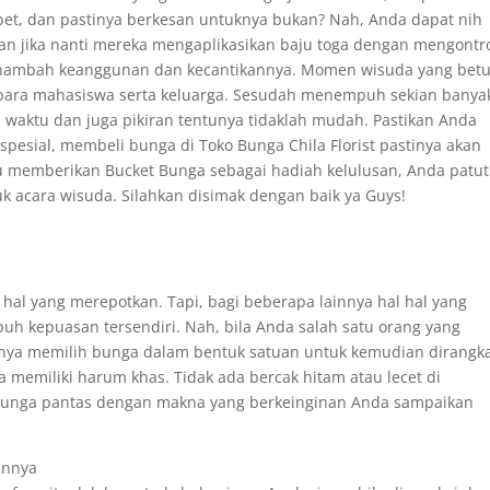
et, dan pastinya berkesan untuknya bukan? Nah, Anda dapat nih
kan jika nanti mereka mengaplikasikan baju toga dengan mengontr
nambah keanggunan dan kecantikannya. Momen wisuda yang betu
h para mahasiswa serta keluarga. Sesudah menempuh sekian banya
 waktu dan juga pikiran tentunya tidaklah mudah. Pastikan Anda
esial, membeli bunga di Toko Bunga Chila Florist pastinya akan
memberikan Bucket Bunga sebagai hadiah kelulusan, Anda patut
k acara wisuda. Silahkan disimak dengan baik ya Guys!
al yang merepotkan. Tapi, bagi beberapa lainnya hal hal yang
h kepuasan tersendiri. Nah, bila Anda salah satu orang yang
nya memilih bunga dalam bentuk satuan untuk kemudian dirangk
ga memiliki harum khas. Tidak ada bercak hitam atau lecet di
 bunga pantas dengan makna yang berkeinginan Anda sampaikan
annya