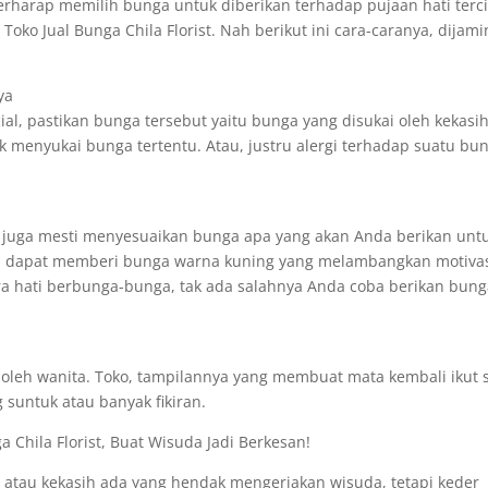
erharap memilih bunga untuk diberikan terhadap pujaan hati terci
oko Jual Bunga Chila Florist. Nah berikut ini cara-caranya, dijami
ya
l, pastikan bunga tersebut yaitu bunga yang disukai oleh kekasi
k menyukai bunga tertentu. Atau, justru alergi terhadap suatu bu
 juga mesti menyesuaikan bunga apa yang akan Anda berikan untu
nda dapat memberi bunga warna kuning yang melambangkan motivas
ra hati berbunga-bunga, tak ada salahnya Anda coba berikan bun
i oleh wanita. Toko, tampilannya yang membuat mata kembali ikut 
 suntuk atau banyak fikiran.
 Chila Florist, Buat Wisuda Jadi Berkesan!
atau kekasih ada yang hendak mengerjakan wisuda, tetapi keder