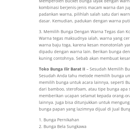
Memperoleh Bucket bunga layak dengan warna 
kombinasi berjenis-jenis macam warna dan j
padankan warna, pilihlah salah satu dari war
dasar. Kemudian, padukan dengan warna putih
3. Memilih Bunga Dengan Warna Tegas dan K
Warna tegas maksudnya ialah, warna yang cer
warna baju toga, karena kesan monotonlah ya
dipadu dengan warna lain. Berikan bunga de
kuning contohnya. Sebab akan membuat kesan
Toko Bunga Ilir Barat II
– Sesudah Memilih Bun
Sesudah Anda tahu metode memilih bunga unt
memilih bunga untuk acara lainnya, seperti 
dari bamboo, sterofoam, atau tipe bunga apa
memberikan ucapan selamat kepada orang-ora
lainnya. Juga bisa ditunjukkan untuk mengun
bunga papan yang lazimnya dijual di Jual Bunga
1. Bunga Pernikahan
2. Bunga Bela Sungkawa