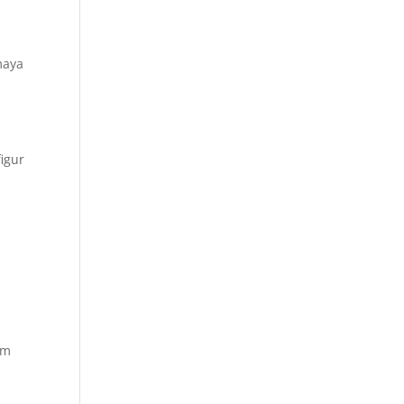
maya
igur
em