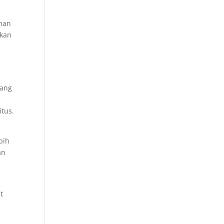
aman
ikan
dang
tus.
bih
an
.
t