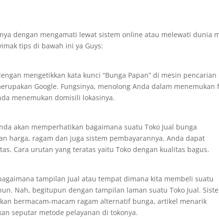
nnya dengan mengamati lewat sistem online atau melewati dunia 
mak tips di bawah ini ya Guys:
engan mengetikkan kata kunci “Bunga Papan” di mesin pencarian
 merupakan Google. Fungsinya, menolong Anda dalam menemukan f
Anda menemukan domisili lokasinya.
Anda akan memperhatikan bagaimana suatu Toko Jual bunga
an harga, ragam dan juga sistem pembayarannya. Anda dapat
as. Cara urutan yang teratas yaitu Toko dengan kualitas bagus.
agaimana tampilan Jual atau tempat dimana kita membeli suatu
ipun. Nah, begitupun dengan tampilan laman suatu Toko Jual. Sist
kkan bermacam-macam ragam alternatif bunga, artikel menarik
an seputar metode pelayanan di tokonya.