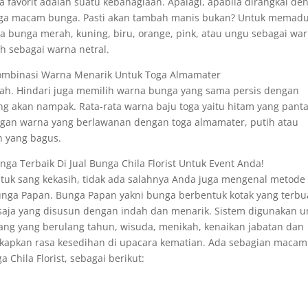
favorit adalah suatu kebahagiaan. Apalagi, apabila dirangkai de
uga macam bunga. Pasti akan tambah manis bukan? Untuk memadu
na bunga merah, kuning, biru, orange, pink, atau ungu sebagai wa
 sebagai warna netral.
ombinasi Warna Menarik Untuk Toga Almamater
ah. Hindari juga memilih warna bunga yang sama persis dengan
ng akan nampak. Rata-rata warna baju toga yaitu hitam yang pant
ngan warna yang berlawanan dengan toga almamater, putih atau
 yang bagus.
ga Terbaik Di Jual Bunga Chila Florist Untuk Event Anda!
uk sang kekasih, tidak ada salahnya Anda juga mengenal metode
Bunga Papan. Bunga Papan yakni bunga berbentuk kotak yang terbu
 saja yang disusun dengan indah dan menarik. Sistem digunakan u
ng yang berulang tahun, wisuda, menikah, kenaikan jabatan dan
gkapkan rasa kesedihan di upacara kematian. Ada sebagian macam
 Chila Florist, sebagai berikut: