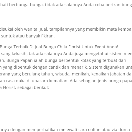
n hati berbunga-bunga, tidak ada salahnya Anda coba berikan bun
isukai oleh wanita. Jual, tampilannya yang membikin mata kembal
 suntuk atau banyak fikiran.
Bunga Terbaik Di Jual Bunga Chila Florist Untuk Event Anda!
sang kekasih, tak ada salahnya Anda juga mengetahui sistem mem
an. Bunga Papan ialah bunga berbentuk kotak yang terbuat dari
n yang dibentuk dengan cantik dan menarik. Sistem digunakan un
rang yang berulang tahun, wisuda, menikah, kenaikan jabatan d
kan rasa duka di upacara kematian. Ada sebagian jenis bunga pap
Florist, sebagai berikut:
nnya dengan memperhatikan melewati cara online atau via dunia