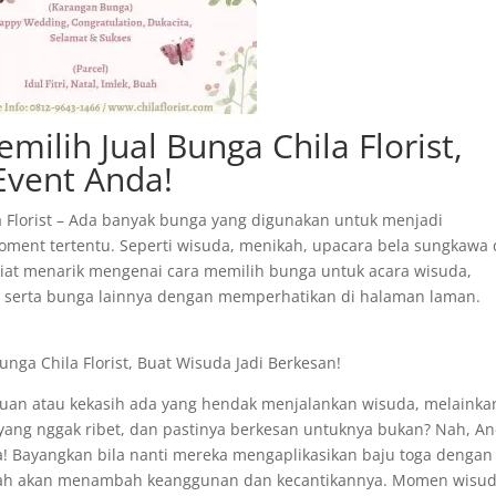
ilih Jual Bunga Chila Florist,
Event Anda!
a Florist – Ada banyak bunga yang digunakan untuk menjadi
ent tertentu. Seperti wisuda, menikah, upacara bela sungkawa
t-kiat menarik mengenai cara memilih bunga untuk acara wisuda,
n serta bunga lainnya dengan memperhatikan di halaman laman.
unga Chila Florist, Buat Wisuda Jadi Berkesan!
an atau kekasih ada yang hendak menjalankan wisuda, melainka
ng nggak ribet, dan pastinya berkesan untuknya bukan? Nah, A
a! Bayangkan bila nanti mereka mengaplikasikan baju toga dengan
ah akan menambah keanggunan dan kecantikannya. Momen wisu