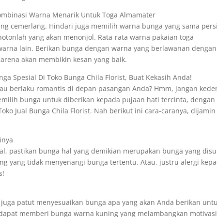
ombinasi Warna Menarik Untuk Toga Almamater
g cemerlang. Hindari juga memilih warna bunga yang sama pers
otonlah yang akan menonjol. Rata-rata warna pakaian toga
arna lain. Berikan bunga dengan warna yang berlawanan dengan
Karena akan membikin kesan yang baik.
ga Spesial Di Toko Bunga Chila Florist, Buat Kekasih Anda!
mau berlaku romantis di depan pasangan Anda? Hmm, jangan keder
ilih bunga untuk diberikan kepada pujaan hati tercinta, dengan
o Jual Bunga Chila Florist. Nah berikut ini cara-caranya, dijamin
ainya
l, pastikan bunga hal yang demikian merupakan bunga yang disu
ng yang tidak menyenangi bunga tertentu. Atau, justru alergi kep
s!
juga patut menyesuaikan bunga apa yang akan Anda berikan untu
da dapat memberi bunga warna kuning yang melambangkan motivasi