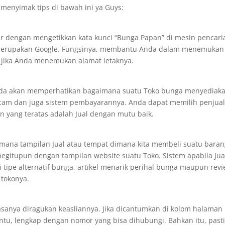
menyimak tips di bawah ini ya Guys:
r dengan mengetikkan kata kunci “Bunga Papan” di mesin pencari
i merupakan Google. Fungsinya, membantu Anda dalam menemukan
r jika Anda menemukan alamat letaknya.
da akan memperhatikan bagaimana suatu Toko bunga menyediak
cam dan juga sistem pembayarannya. Anda dapat memilih penjua
n yang teratas adalah Jual dengan mutu baik.
imana tampilan Jual atau tempat dimana kita membeli suatu baran
begitupun dengan tampilan website suatu Toko. Sistem apabila Jua
tipe alternatif bunga, artikel menarik perihal bunga maupun rev
 tokonya.
asanya diragukan keasliannya. Jika dicantumkan di kolom halaman
entu, lengkap dengan nomor yang bisa dihubungi. Bahkan itu, past