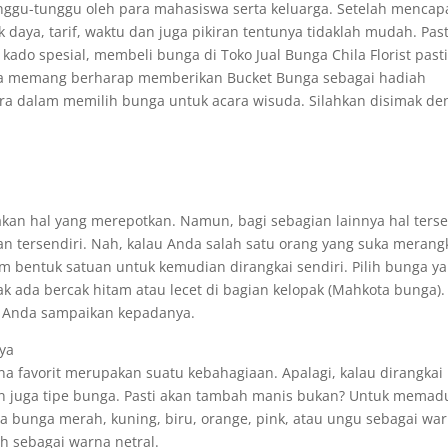
ggu-tunggu oleh para mahasiswa serta keluarga. Setelah mencap
aya, tarif, waktu dan juga pikiran tentunya tidaklah mudah. Pas
do spesial, membeli bunga di Toko Jual Bunga Chila Florist past
ya memang berharap memberikan Bucket Bunga sebagai hadiah
ra dalam memilih bunga untuk acara wisuda. Silahkan disimak d
an hal yang merepotkan. Namun, bagi sebagian lainnya hal ters
n tersendiri. Nah, kalau Anda salah satu orang yang suka merang
m bentuk satuan untuk kemudian dirangkai sendiri. Pilih bunga y
k ada bercak hitam atau lecet di bagian kelopak (Mahkota bunga).
u Anda sampaikan kepadanya.
ya
 favorit merupakan suatu kebahagiaan. Apalagi, kalau dirangkai
 juga tipe bunga. Pasti akan tambah manis bukan? Untuk memad
na bunga merah, kuning, biru, orange, pink, atau ungu sebagai wa
 sebagai warna netral.