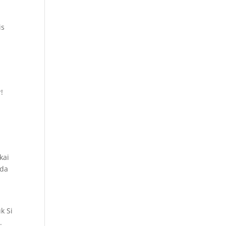
is
!
kai
ada
k Si
.