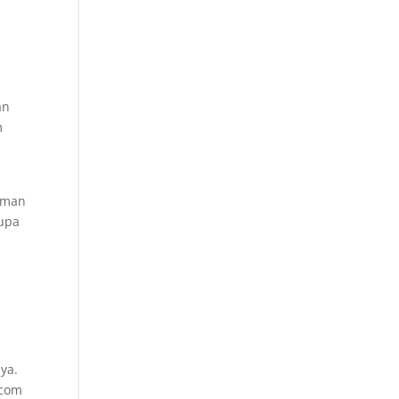
an
m
 aman
rupa
ya.
.com