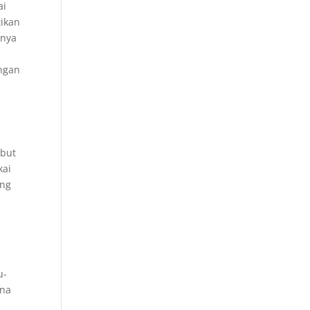
ai
tikan
inya
engan
ebut
kai
ang
u-
rna