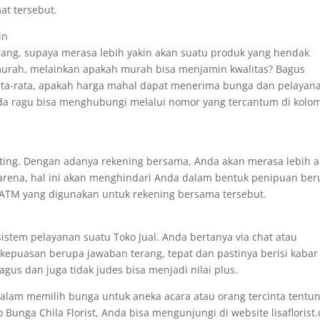
at tersebut.
in
 orang, supaya merasa lebih yakin akan suatu produk yang hendak
murah, melainkan apakah murah bisa menjamin kwalitas? Bagus
ata-rata, apakah harga mahal dapat menerima bunga dan pelayan
 ragu bisa menghubungi melalui nomor yang tercantum di kolo
enting. Dengan adanya rekening bersama, Anda akan merasa lebih
Karena, hal ini akan menghindari Anda dalam bentuk penipuan be
 ATM yang digunakan untuk rekening bersama tersebut.
sistem pelayanan suatu Toko Jual. Anda bertanya via chat atau
kepuasan berupa jawaban terang, tepat dan pastinya berisi kabar
us dan juga tidak judes bisa menjadi nilai plus.
alam memilih bunga untuk aneka acara atau orang tercinta tentun
unga Chila Florist, Anda bisa mengunjungi di website lisaflorist