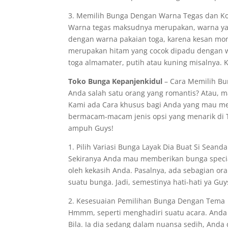
3. Memilih Bunga Dengan Warna Tegas dan K
Warna tegas maksudnya merupakan, warna yan
dengan warna pakaian toga, karena kesan mon
merupakan hitam yang cocok dipadu dengan w
toga almamater, putih atau kuning misalnya. 
Toko Bunga Kepanjenkidul
– Cara Memilih Bun
Anda salah satu orang yang romantis? Atau, 
Kami ada Cara khusus bagi Anda yang mau mem
bermacam-macam jenis opsi yang menarik di Tok
ampuh Guys!
1. Pilih Variasi Bunga Layak Dia Buat Si Seand
Sekiranya Anda mau memberikan bunga specia
oleh kekasih Anda. Pasalnya, ada sebagian ora
suatu bunga. Jadi, semestinya hati-hati ya Guy
2. Kesesuaian Pemilihan Bunga Dengan Tema
Hmmm, seperti menghadiri suatu acara. Anda 
Bila. Ia dia sedang dalam nuansa sedih, An