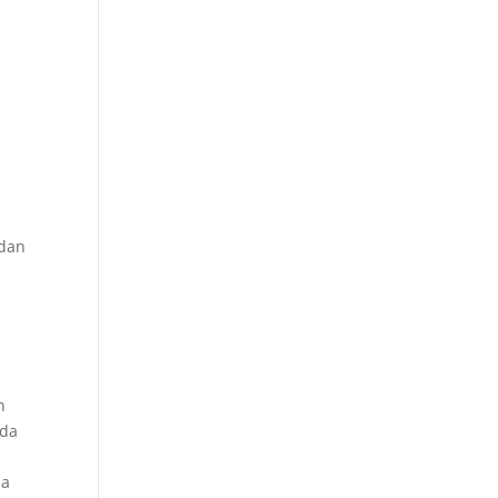
 dan
n
nda
da