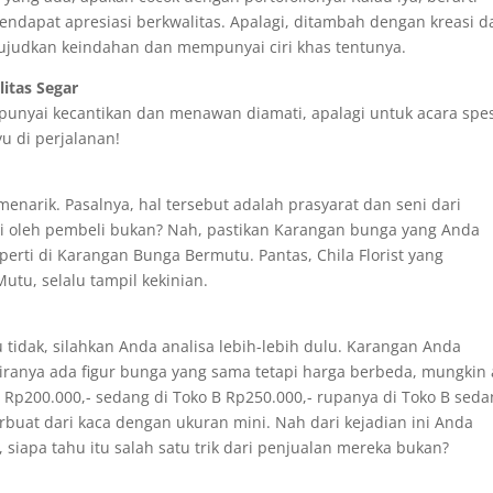
ndapat apresiasi berkwalitas. Apalagi, ditambah dengan kreasi d
wujudkan keindahan dan mempunyai ciri khas tentunya.
itas Segar
unyai kecantikan dan menawan diamati, apalagi untuk acara spes
u di perjalanan!
arik. Pasalnya, hal tersebut adalah prasyarat dan seni dari
ai oleh pembeli bukan? Nah, pastikan Karangan bunga yang Anda
rti di Karangan Bunga Bermutu. Pantas, Chila Florist yang
tu, selalu tampil kekinian.
 tidak, silahkan Anda analisa lebih-lebih dulu. Karangan Anda
iranya ada figur bunga yang sama tetapi harga berbeda, mungkin
a Rp200.000,- sedang di Toko B Rp250.000,- rupanya di Toko B sed
buat dari kaca dengan ukuran mini. Nah dari kejadian ini Anda
siapa tahu itu salah satu trik dari penjualan mereka bukan?