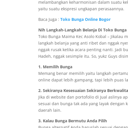
melambangkan keharmonisan dalam suatu kek
yaitu suatu ekspresi ungkapan perasaannya.
Baca Juga :
Toko Bunga Online Bogor
Nih Langkah-Langkah Belanja Di Toko Bunga B
Toko Bunga Maima Kec Asolo Kobal – Jikalau 
langkah belanja yang anti ribet dan nggak ny
nggak rusak ketika acara penting nanti. Jadi b
Hadeh, nggak sesimple itu. So, yukz Guys disi
1. Memilih Bunga
Memang benar memilih yaitu langkah pertama
online dapat lebih gampang, tapi lebih puas l
2. Sekiranya Kesesuaian Sekiranya Berkwalit
Jika di website dan portofolio di Jual aslinya 
sesuai dan bunga tak ada yang layak dengan 
daerah lain.
3. Kalau Bunga Bermutu Anda Pilih
Bunga alternatif Anda haruslah sesuai dengan