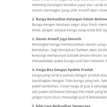
memang Karangan tersebut jujur dan cocok me
sistem merangkai yang unik, kreatif akan me
2. Bunga Berkualitas Karangan Dalam Berkwal
Bunga dengan keadaan segar alias fresh memp
Anda. Jangan sampai bunga yang Anda beli lay
3. Desain Kreatif Juga Menarik
Merangkai bunga membutuhkan desain yang men
keindahan. Segi keindahan bahkan akan dinil
kunjungi mempunyai banyak desain-desain sepe
menyediakan paket bunga unik dan menarik. Mu
4. Harga Bisa Dengan Apabila Produk
Harga yang tertera pantas dengan produk atau
bandingkan dengan Toko bunga yang lain. Sek
paket tambahan, misal harga di Jual A seharg
ada paket tambahan berupa Pot indah yang ter
jangan buru-buru menjudge Jual B kemahalan, 
5. Nilai Cara Berkualitas Terpercaya