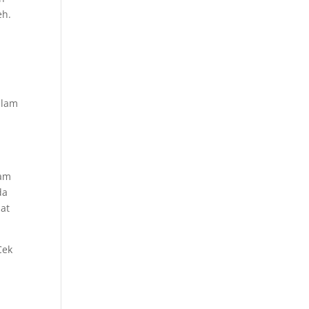
eh.
alam
lam
da
aat
Cek