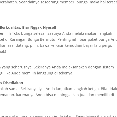
erabatan. Seandainya seseorang memberi bunga, maka hal terse
erkualitas, Biar Nggak Nyesel!
memilih Toko bunga selesai, saatnya Anda melaksanakan langkah-
esel di Karangan Bunga Bermutu. Penting nih, biar paket bunga An
ukan asal datang, pilih, bawa ke kasir kemudian bayar lalu pergi.
mak!
 yang seharusnya. Sekiranya Anda melaksanakan dengan sistem
agi jika Anda memilih langsung di tokonya.
as Disediakan
apakah sama. Sekiranya iya, Anda lanjutkan langkah ketiga. Bila tida
kemauan, karenanya Anda bisa meninggalkan Jual dan memilih di
 acara atau momen yang akan Anda jalani. Seandainya itu, pastik