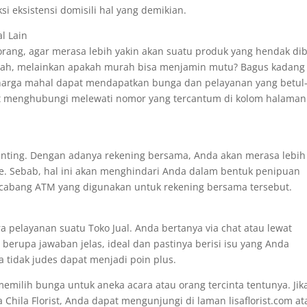
i eksistensi domisili hal yang demikian.
l Lain
 orang, agar merasa lebih yakin akan suatu produk yang hendak dib
rah, melainkan apakah murah bisa menjamin mutu? Bagus kadang
h harga mahal dapat mendapatkan bunga dan pelayanan yang betul
t menghubungi melewati nomor yang tercantum di kolom halaman
 penting. Dengan adanya rekening bersama, Anda akan merasa lebih
e. Sebab, hal ini akan menghindari Anda dalam bentuk penipuan
 cabang ATM yang digunakan untuk rekening bersama tersebut.
ra pelayanan suatu Toko Jual. Anda bertanya via chat atau lewat
erupa jawaban jelas, ideal dan pastinya berisi isu yang Anda
 tidak judes dapat menjadi poin plus.
emilih bunga untuk aneka acara atau orang tercinta tentunya. Jik
hila Florist, Anda dapat mengunjungi di laman lisaflorist.com at