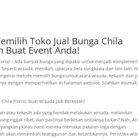
milih Toko Jual Bunga Chila
an Buat Event Anda!
Florist – Ada banyak bunga yang dipakai untuk menjadi komplemen
eperti wisuda, menikah, upacara bela sungkawa dan lain-lain. N
mengenai metode memilih bunga untuk acara wisuda, kekasih dan j
nya dengan memperhatikan di halaman website. Silahkan disimak
Chila Florist, Buat Wisuda Jadi Berkesan!
n atau kekasih ada yang hendak melakukan wisuda, melainkan
ng nggak ribet, dan pastinya berkesan untuknya bukan? Nah, A
Bayangkan jikalau nanti mereka memakai pakaian toga dengan
kah akan menambah keanggunan dan kecantikannya. Peristiwa wi