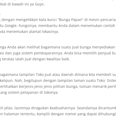
iat di bawah ini ya Guys:
n
 dengan mengetikkan kata kunci “Bunga Papan” di mesin pencari
yaitu Google. Fungsinya, membantu Anda dalam menemukan contoh
 Anda menemukan alamat lokasinya.
nga Anda akan melihat bagaimana suatu Jual bunga menyediakan
iasi dan juga sistem pembayarannya. Anda bisa memilih penjual b
teratas ialah Jual dengan kwalitas baik.
agaimana tampilan Toko Jual atau daerah dimana kita membeli s
ekalipun. Nah, begitupun dengan tampilan laman suatu Toko. Sist
ihatkan berjenis-jenis jenis pilihan bunga, tulisan menarik peri
ng sistem pelayanan di tokonya.
li jelas, lazimnya diragukan keabsahannya. Seandainya dicantum
nen halaman tertentu, komplit dengan nomor yang dapat dihubungi