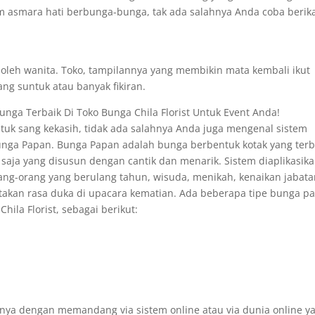
am asmara hati berbunga-bunga, tak ada salahnya Anda coba berik
i oleh wanita. Toko, tampilannya yang membikin mata kembali ikut
ang suntuk atau banyak fikiran.
unga Terbaik Di Toko Bunga Chila Florist Untuk Event Anda!
k sang kekasih, tidak ada salahnya Anda juga mengenal sistem
Bunga Papan. Bunga Papan adalah bunga berbentuk kotak yang ter
 saja yang disusun dengan cantik dan menarik. Sistem diaplikasik
ng-orang yang berulang tahun, wisuda, menikah, kenaikan jabat
atakan rasa duka di upacara kematian. Ada beberapa tipe bunga p
ila Florist, sebagai berikut:
nya dengan memandang via sistem online atau via dunia online y