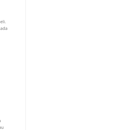
eli.
 ada
-
a
au