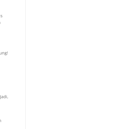
is
m
ung!
Jadi,
n