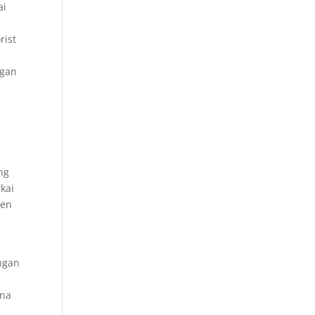
ai
rist
ngan
ng
kai
nen
ngan
rna