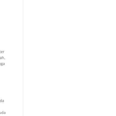
ter
ah,
uga
nda
suda