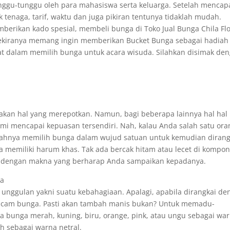
ggu-tunggu oleh para mahasiswa serta keluarga. Setelah mencap
enaga, tarif, waktu dan juga pikiran tentunya tidaklah mudah.
erikan kado spesial, membeli bunga di Toko Jual Bunga Chila Flo
Sekiranya memang ingin memberikan Bucket Bunga sebagai hadiah
at dalam memilih bunga untuk acara wisuda. Silahkan disimak de
kan hal yang merepotkan. Namun, bagi beberapa lainnya hal hal
i mencapai kepuasan tersendiri. Nah, kalau Anda salah satu ora
lahnya memilih bunga dalam wujud satuan untuk kemudian dirang
ga memiliki harum khas. Tak ada bercak hitam atau lecet di kompo
yak dengan makna yang berharap Anda sampaikan kepadanya.
ya
nggulan yakni suatu kebahagiaan. Apalagi, apabila dirangkai de
macam bunga. Pasti akan tambah manis bukan? Untuk memadu-
na bunga merah, kuning, biru, orange, pink, atau ungu sebagai wa
 sebagai warna netral.