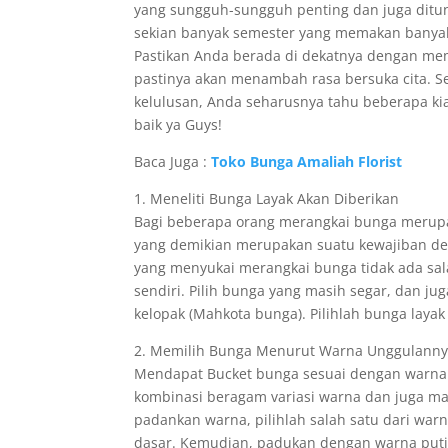
yang sungguh-sungguh penting dan juga ditun
sekian banyak semester yang memakan banyak t
Pastikan Anda berada di dekatnya dengan memb
pastinya akan menambah rasa bersuka cita. 
kelulusan, Anda seharusnya tahu beberapa ki
baik ya Guys!
Baca Juga :
Toko Bunga Amaliah Florist
1. Meneliti Bunga Layak Akan Diberikan
Bagi beberapa orang merangkai bunga merupa
yang demikian merupakan suatu kewajiban dem
yang menyukai merangkai bunga tidak ada sa
sendiri. Pilih bunga yang masih segar, dan ju
kelopak (Mahkota bunga). Pilihlah bunga la
2. Memilih Bunga Menurut Warna Unggulann
Mendapat Bucket bunga sesuai dengan warna u
kombinasi beragam variasi warna dan juga 
padankan warna, pilihlah salah satu dari war
dasar. Kemudian, padukan dengan warna putih