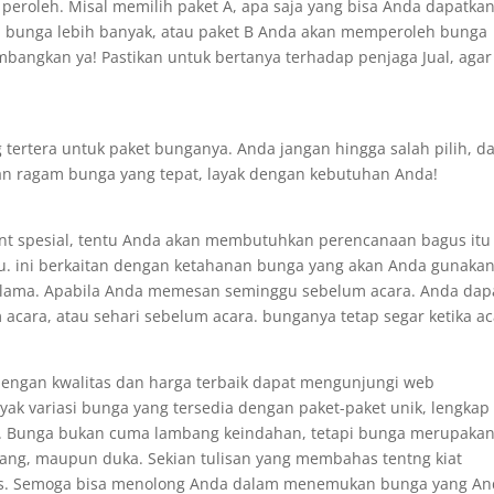
eroleh. Misal memilih paket A, apa saja yang bisa Anda dapatkan
 bunga lebih banyak, atau paket B Anda akan memperoleh bunga
mbangkan ya! Pastikan untuk bertanya terhadap penjaga Jual, agar
ertera untuk paket bunganya. Anda jangan hingga salah pilih, d
n ragam bunga yang tepat, layak dengan kebutuhan Anda!
ent spesial, tentu Anda akan membutuhkan perencanaan bagus itu
u. ini berkaitan dengan ketahanan bunga yang akan Anda gunaka
a lama. Apabila Anda memesan seminggu sebelum acara. Anda dap
acara, atau sehari sebelum acara. bunganya tetap segar ketika a
engan kwalitas dan harga terbaik dapat mengunjungi web
ak variasi bunga yang tersedia dengan paket-paket unik, lengkap
da. Bunga bukan cuma lambang keindahan, tetapi bunga merupaka
nang, maupun duka. Sekian tulisan yang membahas tentng kiat
as. Semoga bisa menolong Anda dalam menemukan bunga yang A