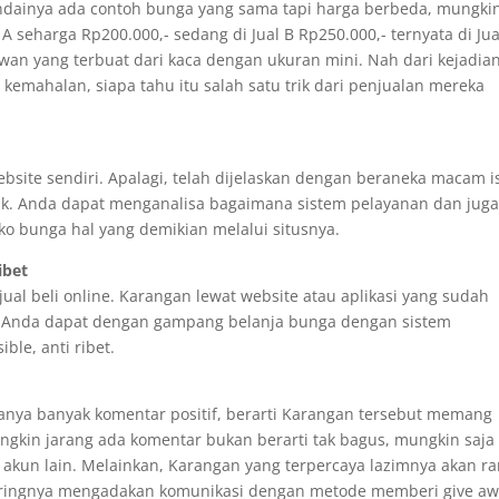
ndainya ada contoh bunga yang sama tapi harga berbeda, mungki
 seharga Rp200.000,- sedang di Jual B Rp250.000,- ternyata di Jua
n yang terbuat dari kaca dengan ukuran mini. Nah dari kejadian
emahalan, siapa tahu itu salah satu trik dari penjualan mereka
ite sendiri. Apalagi, telah dijelaskan dengan beraneka macam i
k. Anda dapat menganalisa bagaimana sistem pelayanan dan jug
ko bunga hal yang demikian melalui situsnya.
ibet
ual beli online. Karangan lewat website atau aplikasi yang sudah
h, Anda dapat dengan gampang belanja bunga dengan sistem
ble, anti ribet.
ianya banyak komentar positif, berarti Karangan tersebut memang
kin jarang ada komentar bukan berarti tak bagus, mungkin saja
 akun lain. Melainkan, Karangan yang terpercaya lazimnya akan r
seringnya mengadakan komunikasi dengan metode memberi give a