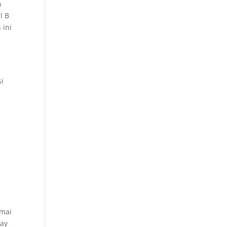
n
l B
 ini
si
a
amai
way