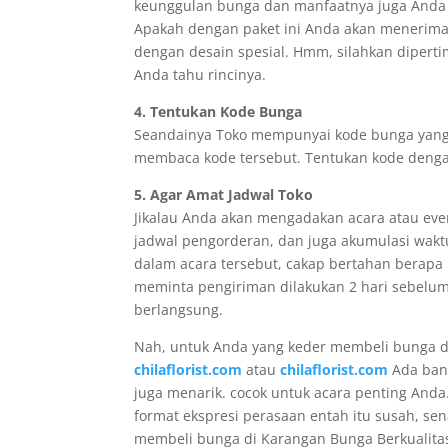
keunggulan bunga dan manfaatnya juga Anda p
Apakah dengan paket ini Anda akan menerima
dengan desain spesial. Hmm, silahkan diperti
Anda tahu rincinya.
4. Tentukan Kode Bunga
Seandainya Toko mempunyai kode bunga yang t
membaca kode tersebut. Tentukan kode denga
5. Agar Amat Jadwal Toko
Jikalau Anda akan mengadakan acara atau ev
jadwal pengorderan, dan juga akumulasi wakt
dalam acara tersebut, cakap bertahan berap
meminta pengiriman dilakukan 2 hari sebelum 
berlangsung.
Nah, untuk Anda yang keder membeli bunga d
chilaflorist.com
atau
chilaflorist.com
Ada bany
juga menarik. cocok untuk acara penting An
format ekspresi perasaan entah itu susah, se
membeli bunga di Karangan Bunga Berkualit