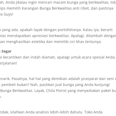
ah, Anda jikalau ingin mencari macam bunga yang berkwalitas, tid
 tips memilih Karangan Bunga Berkwalitas anti ribet, dan pastinya
ya Guys!
yang ada, apakah layak dengan portofolionya. Kalau iya, berarti
tas mendapatkan apresiasi berkwalitas. Apalagi, ditambah denga
kan menghasilkan estetika dan memiliki ciri khas tentunya.
s Segar
ki kecantikan dan indah diamati, apalagi untuk acara spesial Anda.
erjalanan!
rik. Pasalnya, hal hal yang demikian adalah prasyarat dan seni 
leh pembeli bukan? Nah, pastikan Jual bunga yang Anda kunjungi
 Bunga Berkwalitas. Layak, Chila Florist yang menyediakan paket b
n.
idak, silahkan Anda analisis lebih-lebih dahulu. Toko Anda