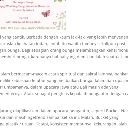
al yang cantik. Berbeda dengan kaum laki-laki yang lebih menyenan
haruslah kelihatan indah, entah itu wanita tomboy sekalipun pasti
ngan bunga. Bagi sebagian orang bunga melambangkan keharmoni
memberi bunga, karenanya hal hal yang demikian ialah suatu eksp
dalam bermacam-macam acara spiritual dan sakral lainnya, bahka
miliki kebiasaan leluhur yang melibatkan bunga dalam tiap upaca
diri umpamanya, dalam upacara Jawa atau Bali masih ada yang
menternya. Atau, sebagai penghias kepala di pengantin dengan c
jarang diaplikasikan dalam upacara pengantin, seperti Bucket. Na
esia dan masih ngetrend sampai ketika ini. Malah, Bucket yang
nga plastik / tiruan. Tetapi, konsisten mempunyai kekurangan ialah