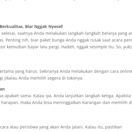
erkualitas, Biar Nggak Nyesel!
a selesai, saatnya Anda melakukan langkah-langkah belanja yang a
tas. Penting nih, biar paket bunga Anda nggak rusak saat acara pen
kasir kemudian bayar lalu pergi. Hadeh, nggak sesimple itu. So, yuk
rtama yang harus. Sekiranya Anda melakukan dengan cara onlin
i jikalau Anda memilih segera di tokonya.
kan
nya apakah sama. Kalau iya, Anda lanjutkan langkah ketiga. Apabila
n harapan, maka Anda bisa meninggalkan Karangan dan memilih d
ra atau peristiwa yang akan Anda jalani. Kalau itu, pastikan