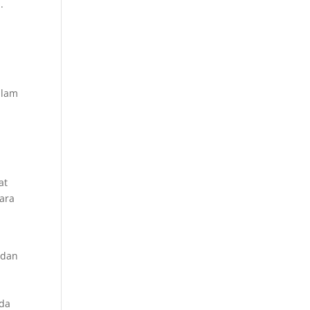
.
alam
n
at
cara
 dan
n
nda