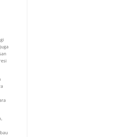
gi
 juga
san
resi
n
ra
ara
h,
 bau