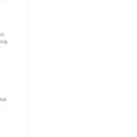
nti
ting
z
e
 tak
i