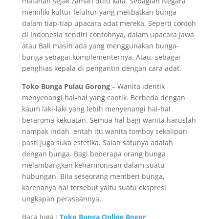
malahan sejak zaman dulu kala. Sebagian Negara
memiliki kultur leluhur yang melibatkan bunga
dalam tiap-tiap upacara adat mereka. Seperti contoh
di Indonesia sendiri contohnya, dalam upacara Jawa
atau Bali masih ada yang menggunakan bunga-
bunga sebagai komplementernya. Atau, sebagai
penghias kepala di pengantin dengan cara adat.
Toko Bunga Pulau Gorong
– Wanita identik
menyenangi hal-hal yang cantik. Berbeda dengan
kaum laki-laki yang lebih menyenangi hal-hal
beraroma kekuatan. Semua hal bagi wanita haruslah
nampak indah, entah itu wanita tomboy sekalipun
pasti juga suka estetika. Salah satunya adalah
dengan bunga. Bagi beberapa orang bunga
melambangkan keharmonisan dalam suatu
hubungan. Bila seseorang memberi bunga,
karenanya hal tersebut yaitu suatu ekspresi
ungkapan perasaannya.
Baca Juga :
Toko Bunga Online Bogor