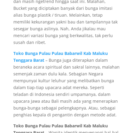
dan masih ngetrend hingga saat ini. Malahan,
Bucket yang diciptakan banyak dari bunga imitasi
alias bunga plastik / tiruan. Melainkan, tetap
memiliki kekurangan yakni bau dan tampilannya tak
sesegar bunga aslinya. Nah, Anda jikalau mau
mencari variasi bunga yang berkwalitas, tak perlu
susah dan ribet.
Toko Bunga Pulau Pulau Babarwil Kab Maluku
Tenggara Barat
– Bunga juga diterapkan dalam
beraneka acara spiritual dan sakral lainnya, malahan
semenjak zaman dulu kala. Sebagian Negara
mempunyai kultur leluhur yang melibatkan bunga
dalam tiap-tiap upacara adat mereka. Seperti
teladan di Indonesia sendiri umpamanya, dalam
upacara Jawa atau Bali masih ada yang menerapkan
bunga-bunga sebagai pelengkapnya. Atau, sebagai
penghias kepala di pengantin dengan metode adat.
Toko Bunga Pulau Pulau Babarwil Kab Maluku
Tenggara Barat
– Wanita identik menyenangi hal-hal