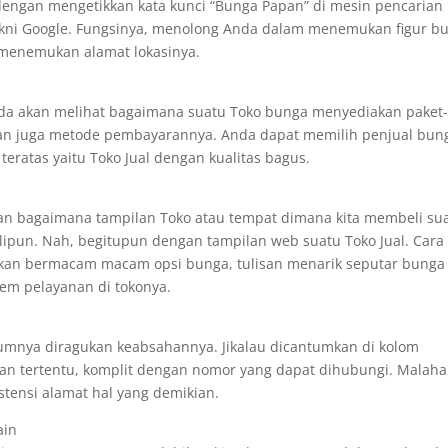
engan mengetikkan kata kunci “Bunga Papan” di mesin pencarian
yakni Google. Fungsinya, menolong Anda dalam menemukan figur b
a menemukan alamat lokasinya.
da akan melihat bagaimana suatu Toko bunga menyediakan paket
an juga metode pembayarannya. Anda dapat memilih penjual bun
teratas yaitu Toko Jual dengan kualitas bagus.
an bagaimana tampilan Toko atau tempat dimana kita membeli su
lipun. Nah, begitupun dengan tampilan web suatu Toko Jual. Cara
kan bermacam macam opsi bunga, tulisan menarik seputar bunga
tem pelayanan di tokonya.
mumnya diragukan keabsahannya. Jikalau dicantumkan di kolom
aman tertentu, komplit dengan nomor yang dapat dihubungi. Malah
stensi alamat hal yang demikian.
ain