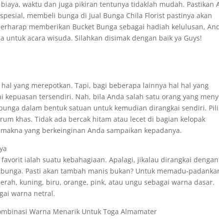
iaya, waktu dan juga pikiran tentunya tidaklah mudah. Pastikan
esial, membeli bunga di Jual Bunga Chila Florist pastinya akan
rharap memberikan Bucket Bunga sebagai hadiah kelulusan, An
a untuk acara wisuda. Silahkan disimak dengan baik ya Guys!
al yang merepotkan. Tapi, bagi beberapa lainnya hal hal yang
 kepuasan tersendiri. Nah, bila Anda salah satu orang yang meny
bunga dalam bentuk satuan untuk kemudian dirangkai sendiri. Pil
rum khas. Tidak ada bercak hitam atau lecet di bagian kelopak
an makna yang berkeinginan Anda sampaikan kepadanya.
ya
vorit ialah suatu kebahagiaan. Apalagi, jikalau dirangkai dengan
is bunga. Pasti akan tambah manis bukan? Untuk memadu-padanka
erah, kuning, biru, orange, pink, atau ungu sebagai warna dasar.
ai warna netral.
ombinasi Warna Menarik Untuk Toga Almamater