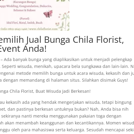
ilih Jual Bunga Chila Florist,
Event Anda!
st – Ada banyak bunga yang diaplikasikan untuk menjadi pelengkap
eperti wisuda, menikah, upacara bela sungkawa dan lain-lain. N
mengenai metode memilih bunga untuk acara wisuda, kekasih dan j
a dengan memandang di halaman situs. Silahkan disimak Guys!
nga Chila Florist, Buat Wisuda Jadi Berkesan!
u kekasih ada yang hendak mengerjakan wisuda, tetapi bingung
et, dan pastinya berkesan untuknya bukan? Nah, Anda bisa nih
n sekiranya nanti mereka menggunakan pakaian toga dengan
kah akan menambah keanggunan dan kecantikannya. Momen wisu
tunggu oleh para mahasiswa serta keluarga. Sesudah mencapai sek