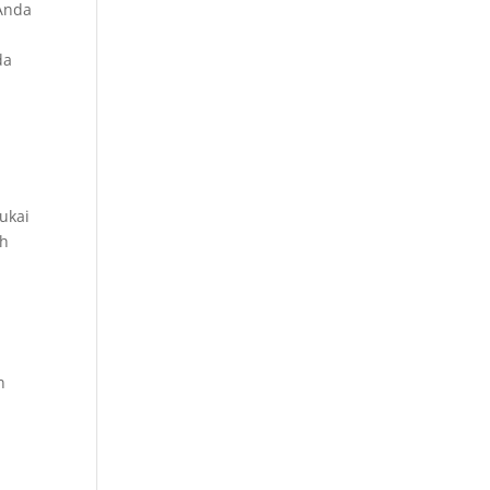
 Anda
da
ukai
ih
n