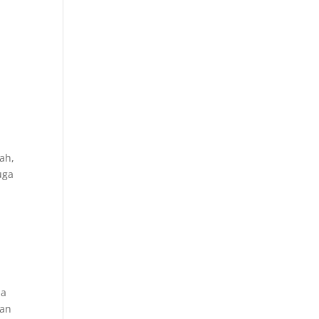
ah,
uga
da
ian