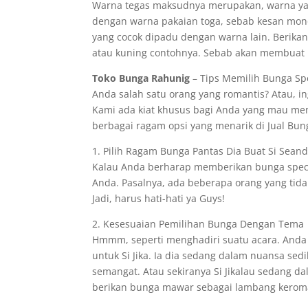
Warna tegas maksudnya merupakan, warna yan
dengan warna pakaian toga, sebab kesan monot
yang cocok dipadu dengan warna lain. Berik
atau kuning contohnya. Sebab akan membuat 
Toko Bunga Rahunig
– Tips Memilih Bunga Spe
Anda salah satu orang yang romantis? Atau, 
Kami ada kiat khusus bagi Anda yang mau memi
berbagai ragam opsi yang menarik di Jual Bung
1. Pilih Ragam Bunga Pantas Dia Buat Si Sean
Kalau Anda berharap memberikan bunga specia
Anda. Pasalnya, ada beberapa orang yang tida
Jadi, harus hati-hati ya Guys!
2. Kesesuaian Pemilihan Bunga Dengan Tema
Hmmm, seperti menghadiri suatu acara. Anda
untuk Si Jika. Ia dia sedang dalam nuansa s
semangat. Atau sekiranya Si Jikalau sedang d
berikan bunga mawar sebagai lambang kerom