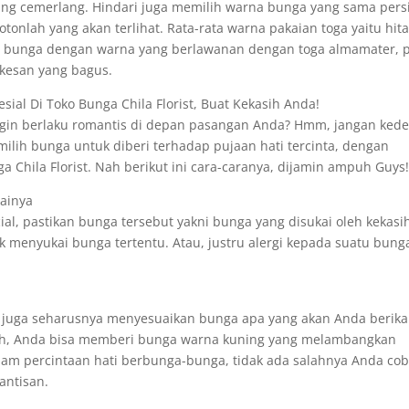
g cemerlang. Hindari juga memilih warna bunga yang sama pers
onlah yang akan terlihat. Rata-rata warna pakaian toga yaitu hit
an bunga dengan warna yang berlawanan dengan toga almamater, 
kesan yang bagus.
sial Di Toko Bunga Chila Florist, Buat Kekasih Anda!
ingin berlaku romantis di depan pasangan Anda? Hmm, jangan kede
lih bunga untuk diberi terhadap pujaan hati tercinta, dengan
a Chila Florist. Nah berikut ini cara-caranya, dijamin ampuh Guys
dainya
l, pastikan bunga tersebut yakni bunga yang disukai oleh kekasi
k menyukai bunga tertentu. Atau, justru alergi kepada suatu bung
 juga seharusnya menyesuaikan bunga apa yang akan Anda berik
edih, Anda bisa memberi bunga warna kuning yang melambangkan
alam percintaan hati berbunga-bunga, tidak ada salahnya Anda co
antisan.