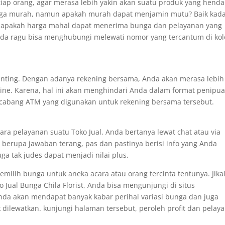
-tiap orang, agar merasa lebih yakin akan suatu produk yang henda
arga murah, namun apakah murah dapat menjamin mutu? Baik kad
a, apakah harga mahal dapat menerima bunga dan pelayanan yang
da ragu bisa menghubungi melewati nomor yang tercantum di ko
 penting. Dengan adanya rekening bersama, Anda akan merasa lebih
ine. Karena, hal ini akan menghindari Anda dalam format penipu
 cabang ATM yang digunakan untuk rekening bersama tersebut.
cara pelayanan suatu Toko Jual. Anda bertanya lewat chat atau via
berupa jawaban terang, pas dan pastinya berisi info yang Anda
a tak judes dapat menjadi nilai plus.
milih bunga untuk aneka acara atau orang tercinta tentunya. Jika
ual Bunga Chila Florist, Anda bisa mengunjungi di situs
i Anda akan mendapat banyak kabar perihal variasi bunga dan juga
 dilewatkan. kunjungi halaman tersebut, peroleh profit dan pelay