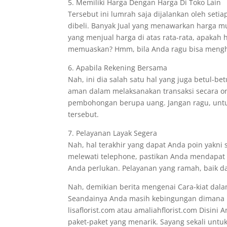
5. Memiliki Harga Dengan Harga Di Toko Lain
Tersebut ini lumrah saja dijalankan oleh set
dibeli. Banyak Jual yang menawarkan harga m
yang menjual harga di atas rata-rata, apaka
memuaskan? Hmm, bila Anda ragu bisa menghu
6. Apabila Rekening Bersama
Nah, ini dia salah satu hal yang juga betul-
aman dalam melaksanakan transaksi secara on
pembohongan berupa uang. Jangan ragu, unt
tersebut.
7. Pelayanan Layak Segera
Nah, hal terakhir yang dapat Anda poin yakni
melewati telephone, pastikan Anda mendapat k
Anda perlukan. Pelayanan yang ramah, baik da
Nah, demikian berita mengenai Cara-kiat dala
Seandainya Anda masih kebingungan dimana me
lisaflorist.com atau amaliahflorist.com Disi
paket-paket yang menarik. Sayang sekali untuk