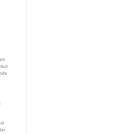
lam
ikut
tode
g
at
ter