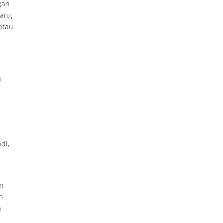
gan
yang
atau
i
-
di,
an
an
n