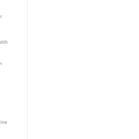
ar
ilih
an
a
line