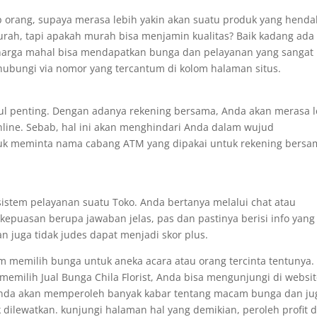
iap orang, supaya merasa lebih yakin akan suatu produk yang henda
urah, tapi apakah murah bisa menjamin kualitas? Baik kadang ada
h harga mahal bisa mendapatkan bunga dan pelayanan yang sangat
bungi via nomor yang tercantum di kolom halaman situs.
betul penting. Dengan adanya rekening bersama, Anda akan merasa 
line. Sebab, hal ini akan menghindari Anda dalam wujud
uk meminta nama cabang ATM yang dipakai untuk rekening bersa
 sistem pelayanan suatu Toko. Anda bertanya melalui chat atau
epuasan berupa jawaban jelas, pas dan pastinya berisi info yang
n juga tidak judes dapat menjadi skor plus.
m memilih bunga untuk aneka acara atau orang tercinta tentunya.
milih Jual Bunga Chila Florist, Anda bisa mengunjungi di websi
ni Anda akan memperoleh banyak kabar tentang macam bunga dan ju
 dilewatkan. kunjungi halaman hal yang demikian, peroleh profit 