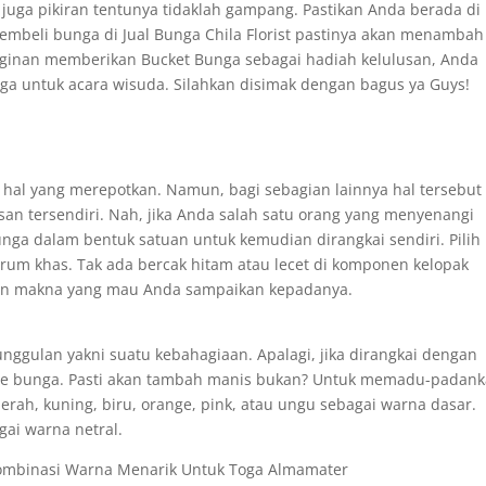
juga pikiran tentunya tidaklah gampang. Pastikan Anda berada di
mbeli bunga di Jual Bunga Chila Florist pastinya akan menambah
nginan memberikan Bucket Bunga sebagai hadiah kelulusan, Anda
a untuk acara wisuda. Silahkan disimak dengan bagus ya Guys!
hal yang merepotkan. Namun, bagi sebagian lainnya hal tersebut
n tersendiri. Nah, jika Anda salah satu orang yang menyenangi
nga dalam bentuk satuan untuk kemudian dirangkai sendiri. Pilih
rum khas. Tak ada bercak hitam atau lecet di komponen kelopak
gan makna yang mau Anda sampaikan kepadanya.
ggulan yakni suatu kebahagiaan. Apalagi, jika dirangkai dengan
ipe bunga. Pasti akan tambah manis bukan? Untuk memadu-padan
erah, kuning, biru, orange, pink, atau ungu sebagai warna dasar.
ai warna netral.
ombinasi Warna Menarik Untuk Toga Almamater