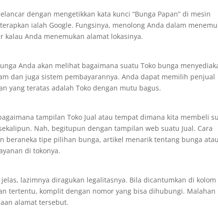
lancar dengan mengetikkan kata kunci “Bunga Papan” di mesin
 diterapkan ialah Google. Fungsinya, menolong Anda dalam menem
kur kalau Anda menemukan alamat lokasinya.
bunga Anda akan melihat bagaimana suatu Toko bunga menyediak
gam dan juga sistem pembayarannya. Anda dapat memilih penjual
tan yang teratas adalah Toko dengan mutu bagus.
agaimana tampilan Toko Jual atau tempat dimana kita membeli s
sekalipun. Nah, begitupun dengan tampilan web suatu Jual. Cara
 beraneka tipe pilihan bunga, artikel menarik tentang bunga at
ayanan di tokonya.
elas, lazimnya diragukan legalitasnya. Bila dicantumkan di kolom
n tertentu, komplit dengan nomor yang bisa dihubungi. Malahan 
aan alamat tersebut.