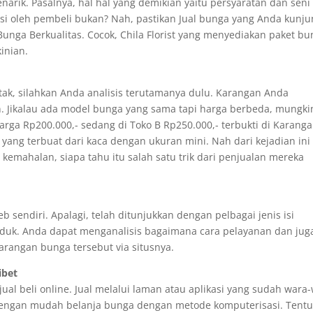
ik. Pasalnya, hal hal yang demikian yaitu persyaratan dan seni 
asi oleh pembeli bukan? Nah, pastikan Jual bunga yang Anda kunju
 Bunga Berkualitas. Cocok, Chila Florist yang menyediakan paket b
inian.
tak, silahkan Anda analisis terutamanya dulu. Karangan Anda
. Jikalau ada model bunga yang sama tapi harga berbeda, mungki
arga Rp200.000,- sedang di Toko B Rp250.000,- terbukti di Karang
ang terbuat dari kaca dengan ukuran mini. Nah dari kejadian ini
emahalan, siapa tahu itu salah satu trik dari penjualan mereka
sendiri. Apalagi, telah ditunjukkan dengan pelbagai jenis isi
oduk. Anda dapat menganalisis bagaimana cara pelayanan dan jug
arangan bunga tersebut via situsnya.
ibet
al beli online. Jual melalui laman atau aplikasi yang sudah wara-
 dengan mudah belanja bunga dengan metode komputerisasi. Tent