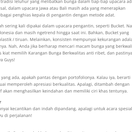
tradisi leluhur yang melibatkan bunga dalam tiap-tiap upacara ad
emisal, dalam upacara Jawa atau Bali masih ada yang menerapkan
bagai penghias kepala di pengantin dengan metode adat.
h sering kali dipakai dalam upacara pengantin, seperti Bucket. Na
Indonesia dan masih ngetrend hingga saat ini. Bahkan, Bucket yang
 plastik / tiruan. Melainkan, konsisten mempunyai kekurangan adal
inya. Nah, Anda jika berharap mencari macam bunga yang berkwali
las kiat memilih Karangan Bunga Berkwalitas anti ribet, dan pastiny
ya Guys!
ang ada, apakah pantas dengan portofolionya. Kalau iya, berarti
uai memperoleh apresiasi berkualitas. Apalagi, ditambah dengan
if akan menghasilkan keindahan dan memiliki ciri khas tentunya.
r
nyai kecantikan dan indah dipandang, apalagi untuk acara spesia
u di perjalanan!