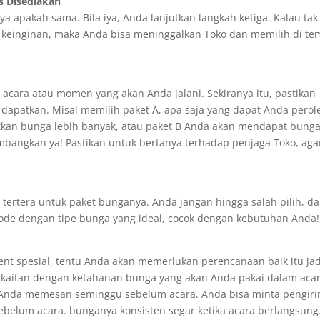
s Disediakan
ya apakah sama. Bila iya, Anda lanjutkan langkah ketiga. Kalau tak
 keinginan, maka Anda bisa meninggalkan Toko dan memilih di te
 acara atau momen yang akan Anda jalani. Sekiranya itu, pastikan
apatkan. Misal memilih paket A, apa saja yang dapat Anda perol
kan bunga lebih banyak, atau paket B Anda akan mendapat bung
mbangkan ya! Pastikan untuk bertanya terhadap penjaga Toko, aga
tertera untuk paket bunganya. Anda jangan hingga salah pilih, d
ode dengan tipe bunga yang ideal, cocok dengan kebutuhan Anda!
nt spesial, tentu Anda akan memerlukan perencanaan baik itu ja
rkaitan dengan ketahanan bunga yang akan Anda pakai dalam aca
la Anda memesan seminggu sebelum acara. Anda bisa minta pengir
sebelum acara. bunganya konsisten segar ketika acara berlangsung