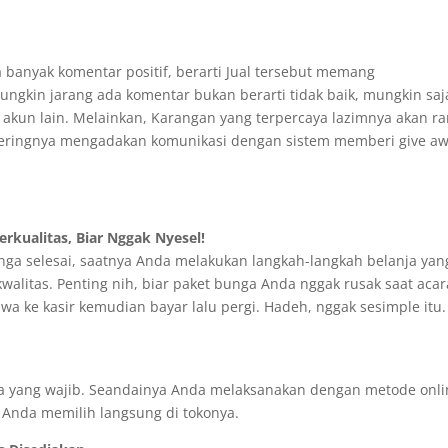
 banyak komentar positif, berarti Jual tersebut memang
ngkin jarang ada komentar bukan berarti tidak baik, mungkin saj
 akun lain. Melainkan, Karangan yang terpercaya lazimnya akan r
seringnya mengadakan komunikasi dengan sistem memberi give a
rkualitas, Biar Nggak Nyesel!
nga selesai, saatnya Anda melakukan langkah-langkah belanja yan
kwalitas. Penting nih, biar paket bunga Anda nggak rusak saat acar
bawa ke kasir kemudian bayar lalu pergi. Hadeh, nggak sesimple itu.
 yang wajib. Seandainya Anda melaksanakan dengan metode onli
la Anda memilih langsung di tokonya.