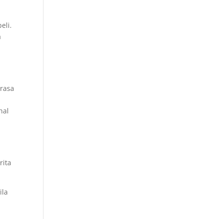
eli.
a
erasa
hal
rita
ila