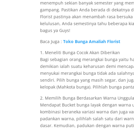
menempuh sekian banyak semester yang memaka
gampang. Pastikan Anda berada di dekatnya d
Florist pastinya akan menambah rasa bersuka
kelulusan, Anda semestinya tahu beberapa ki
bagus ya Guys!
Baca Juga :
Toko Bunga Amaliah Florist
1. Meneliti Bunga Cocok Akan Diberikan
Bagi sebagian orang merangkai bunga yaitu h
demikian ialah suatu keharusan demi mencapai
menyukai merangkai bunga tidak ada salahny
sendiri. Pilih bunga yang masih segar, dan ju
kelopak (Mahkota bunga). Pilihlah bunga pa
2. Memilih Bunga Berdasarkan Warna Unggul
Mendapat Bucket bunga layak dengan warna un
kombinasi beraneka variasi warna dan juga v
padankan warna, pilihlah salah satu dari war
dasar. Kemudian, padukan dengan warna putih