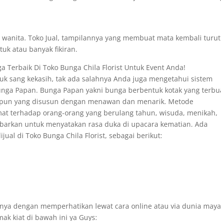
h wanita. Toko Jual, tampilannya yang membuat mata kembali turut
uk atau banyak fikiran.
a Terbaik Di Toko Bunga Chila Florist Untuk Event Anda!
k sang kekasih, tak ada salahnya Anda juga mengetahui sistem
Bunga Papan. Bunga Papan yakni bunga berbentuk kotak yang terbu
papun yang disusun dengan menawan dan menarik. Metode
at terhadap orang-orang yang berulang tahun, wisuda, menikah,
ambarkan untuk menyatakan rasa duka di upacara kematian. Ada
al di Toko Bunga Chila Florist, sebagai berikut:
nya dengan memperhatikan lewat cara online atau via dunia may
ak kiat di bawah ini ya Guys: