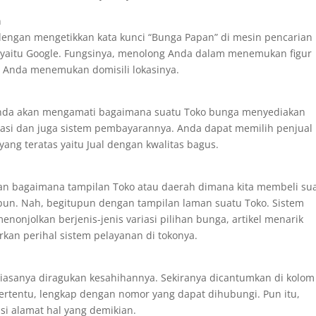
n
engan mengetikkan kata kunci “Bunga Papan” di mesin pencarian
an yaitu Google. Fungsinya, menolong Anda dalam menemukan figur
au Anda menemukan domisili lokasinya.
nda akan mengamati bagaimana suatu Toko bunga menyediakan
iasi dan juga sistem pembayarannya. Anda dapat memilih penjual
yang teratas yaitu Jual dengan kwalitas bagus.
an bagaimana tampilan Toko atau daerah dimana kita membeli su
ipun. Nah, begitupun dengan tampilan laman suatu Toko. Sistem
nonjolkan berjenis-jenis variasi pilihan bunga, artikel menarik
an perihal sistem pelayanan di tokonya.
 biasanya diragukan kesahihannya. Sekiranya dicantumkan di kolom
tertentu, lengkap dengan nomor yang dapat dihubungi. Pun itu,
si alamat hal yang demikian.