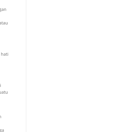
ngan
atau
 hati
i
uatu
n
nga