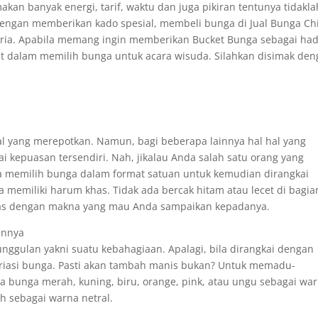
n banyak energi, tarif, waktu dan juga pikiran tentunya tidakla
engan memberikan kado spesial, membeli bunga di Jual Bunga Chi
 ria. Apabila memang ingin memberikan Bucket Bunga sebagai ha
at dalam memilih bunga untuk acara wisuda. Silahkan disimak de
al yang merepotkan. Namun, bagi beberapa lainnya hal hal yang
 kepuasan tersendiri. Nah, jikalau Anda salah satu orang yang
a memilih bunga dalam format satuan untuk kemudian dirangkai
ga memiliki harum khas. Tidak ada bercak hitam atau lecet di bagia
ntas dengan makna yang mau Anda sampaikan kepadanya.
annya
ggulan yakni suatu kebahagiaan. Apalagi, bila dirangkai dengan
ariasi bunga. Pasti akan tambah manis bukan? Untuk memadu-
na bunga merah, kuning, biru, orange, pink, atau ungu sebagai wa
 sebagai warna netral.