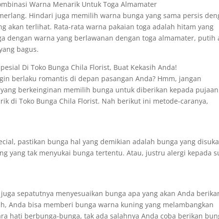
ombinasi Warna Menarik Untuk Toga Almamater
merlang. Hindari juga memilih warna bunga yang sama persis de
g akan terlihat. Rata-rata warna pakaian toga adalah hitam yang
nga dengan warna yang berlawanan dengan toga almamater, putih 
yang bagus.
esial Di Toko Bunga Chila Florist, Buat Kekasih Anda!
ingin berlaku romantis di depan pasangan Anda? Hmm, jangan
 yang berkeinginan memilih bunga untuk diberikan kepada pujaan
ik di Toko Bunga Chila Florist. Nah berikut ini metode-caranya,
cial, pastikan bunga hal yang demikian adalah bunga yang disuka
ng yang tak menyukai bunga tertentu. Atau, justru alergi kepada s
 juga sepatutnya menyesuaikan bunga apa yang akan Anda berika
edih, Anda bisa memberi bunga warna kuning yang melambangkan
ara hati berbunga-bunga, tak ada salahnya Anda coba berikan bu