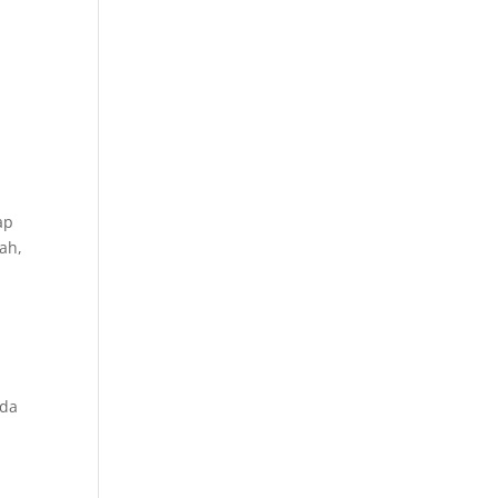
ap
ah,
nda