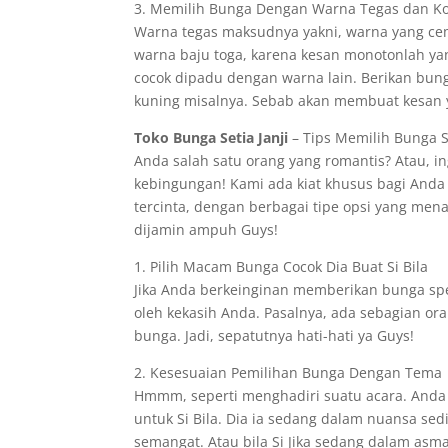
3. Memilih Bunga Dengan Warna Tegas dan K
Warna tegas maksudnya yakni, warna yang ce
warna baju toga, karena kesan monotonlah yan
cocok dipadu dengan warna lain. Berikan bu
kuning misalnya. Sebab akan membuat kesan 
Toko Bunga Setia Janji
– Tips Memilih Bunga Sp
Anda salah satu orang yang romantis? Atau, 
kebingungan! Kami ada kiat khusus bagi Anda
tercinta, dengan berbagai tipe opsi yang menar
dijamin ampuh Guys!
1. Pilih Macam Bunga Cocok Dia Buat Si Bila
Jika Anda berkeinginan memberikan bunga spe
oleh kekasih Anda. Pasalnya, ada sebagian ora
bunga. Jadi, sepatutnya hati-hati ya Guys!
2. Kesesuaian Pemilihan Bunga Dengan Tema
Hmmm, seperti menghadiri suatu acara. Anda
untuk Si Bila. Dia ia sedang dalam nuansa s
semangat. Atau bila Si Jika sedang dalam asm