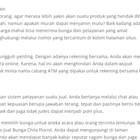
ain
 orang, agar merasa lebih yakin akan suatu produk yang hendak dib
rah, namun apakah murah dapat menjamin mutu? Baik kadang ad
h harga mahal bisa menerima bunga dan pelayanan yang amat
ubungi melalui nomor yang tercantum di kolom halaman situs.
h-sungguh penting. Dengan adanya rekening bersama, Anda akan m
ra online. Karena, hal ini akan menghindari Anda dalam wujud
k minta nama cabang ATM yang dipakai untuk rekening bersama 
kan sistem pelayanan suatu Jual. Anda bertanya melalui chat atau
an kepuasan berupa jawaban terang, tepat dan pastinya berisi be
ik dan juga tidak judes dapat menjadi poin plus.
 memilih bunga untuk aneka acara atau orang tercinta tentunya. B
Jual Bunga Chila Florist, Anda dapat mengunjungi di laman
ni Anda akan mendapat banyak kabar seputar ragam bunga dan juga