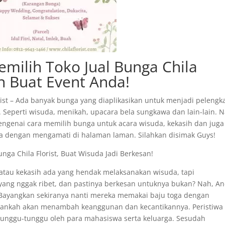
milih Toko Jual Bunga Chila
an Buat Event Anda!
rist – Ada banyak bunga yang diaplikasikan untuk menjadi pelengk
eperti wisuda, menikah, upacara bela sungkawa dan lain-lain. N
mengenai cara memilih bunga untuk acara wisuda, kekasih dan juga
a dengan mengamati di halaman laman. Silahkan disimak Guys!
nga Chila Florist, Buat Wisuda Jadi Berkesan!
tau kekasih ada yang hendak melaksanakan wisuda, tapi
ng nggak ribet, dan pastinya berkesan untuknya bukan? Nah, A
 Bayangkan sekiranya nanti mereka memakai baju toga dengan
kankah akan menambah keanggunan dan kecantikannya. Peristiwa
tunggu-tunggu oleh para mahasiswa serta keluarga. Sesudah