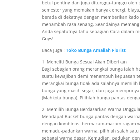
betul penting dan juga ditunggu-tunggu oleh 
semester yang memakan banyak energi, biaya,
berada di dekatnya dengan memberikan kado sp
menambah rasa senang. Seandainya memang b
Anda sepatutnya tahu sebagian Cara dalam me
Guys!
Baca Juga :
Toko Bunga Amaliah Florist
1. Meneliti Bunga Sesuai Akan Diberikan
Bagi sebagian orang merangkai bunga ialah hal
suatu kewajiban demi menempuh kepuasan ters
merangkai bunga tidak ada salahnya memilih b
bunga yang masih segar, dan juga mempunyai 
(Mahkota bunga). Pilihlah bunga pantas den
2. Memilih Bunga Berdasarkan Warna Unggul
Mendapat Bucket bunga pantas dengan warna f
dengan kombinasi bermacam-macam ragam war
memadu-padankan warna, pilihlah salah satu d
sebagai warna dasar. Kemudian, padukan deng