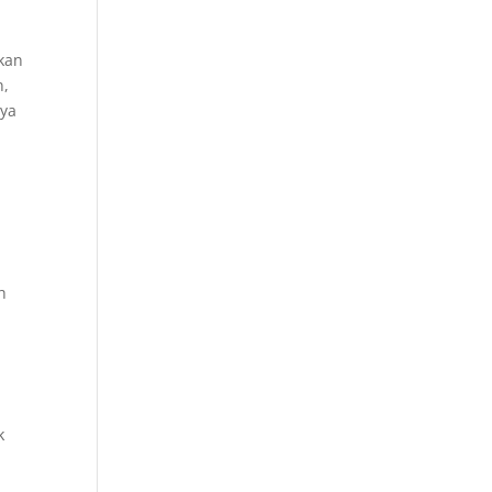
akan
n,
 ya
h
k