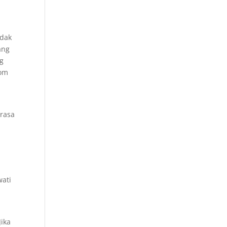
ndak
ang
ng
lom
erasa
wati
Jika