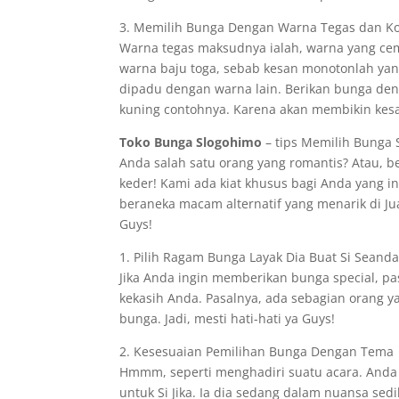
3. Memilih Bunga Dengan Warna Tegas dan K
Warna tegas maksudnya ialah, warna yang ce
warna baju toga, sebab kesan monotonlah yan
dipadu dengan warna lain. Berikan bunga de
kuning contohnya. Karena akan membikin kesa
Toko Bunga Slogohimo
– tips Memilih Bunga S
Anda salah satu orang yang romantis? Atau, 
keder! Kami ada kiat khusus bagi Anda yang i
beraneka macam alternatif yang menarik di Jua
Guys!
1. Pilih Ragam Bunga Layak Dia Buat Si Seand
Jika Anda ingin memberikan bunga special, pa
kekasih Anda. Pasalnya, ada sebagian orang ya
bunga. Jadi, mesti hati-hati ya Guys!
2. Kesesuaian Pemilihan Bunga Dengan Tema
Hmmm, seperti menghadiri suatu acara. Anda
untuk Si Jika. Ia dia sedang dalam nuansa s