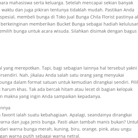
para mahasiswa serta keluarga. Setelah mencapai sekian banyak
 waktu dan juga pikiran tentunya tidaklah mudah. Pastikan Anda
esial, membeli bunga di Toko Jual Bunga Chila Florist pastinya 
erkeinginan memberikan Bucket Bunga sebagai hadiah kelulusa
milih bunga untuk acara wisuda. Silahkan disimak dengan bagus
 yang merepotkan. Tapi, bagi sebagian lainnya hal tersebut yakni
endiri. Nah, jikalau Anda salah satu orang yang menyukai
unga dalam format satuan untuk kemudian dirangkai sendiri. Pili
harum khas. Tak ada bercak hitam atau lecet di bagian kelopak
gan makna yang ingin Anda sampaikan kepadanya.
annya
avorit ialah suatu kebahagiaan. Apalagi, seandainya dirangkai
na dan juga jenis bunga. Pasti akan tambah manis bukan? Untu
ari warna bunga merah, kuning, biru, orange, pink, atau ungu
an warna putih sebagai warna netral.