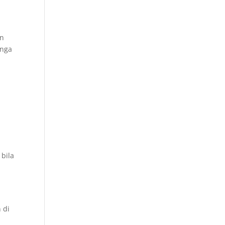
an
unga
 bila
 di