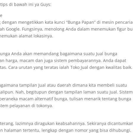
ips di bawah ini ya Guys:
te
 dengan mengetikkan kata kunci “Bunga Papan” di mesin pencari
ialah Google. Fungsinya, menolong Anda dalam menemukan figur b
enemukan alamat lokasinya.
 bunga Anda akan memandang bagaimana suatu Jual bunga
an harga, macam dan juga sistem pembayarannya. Anda dapat
as. Cara urutan yang teratas ialah Toko Jual dengan kwalitas baik.
agaimana tampilan Jual atau daerah dimana kita membeli suatu
alipun. Nah, begitupun dengan tampilan laman suatu Jual. Sistem
eraneka macam alternatif bunga, tulisan menarik tentang bunga
tem pelayanan di tokonya.
terang, lazimnya diragukan keabsahannya. Sekiranya dicantumkan
en halaman tertentu, lengkap dengan nomor yang bisa dihubungi.