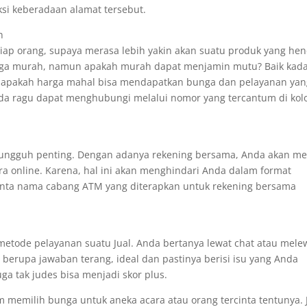
si keberadaan alamat tersebut.
n
etiap orang, supaya merasa lebih yakin akan suatu produk yang he
arga murah, namun apakah murah dapat menjamin mutu? Baik kad
a, apakah harga mahal bisa mendapatkan bunga dan pelayanan ya
a ragu dapat menghubungi melalui nomor yang tercantum di ko
h-sungguh penting. Dengan adanya rekening bersama, Anda akan m
a online. Karena, hal ini akan menghindari Anda dalam format
inta nama cabang ATM yang diterapkan untuk rekening bersama
 metode pelayanan suatu Jual. Anda bertanya lewat chat atau mele
berupa jawaban terang, ideal dan pastinya berisi isu yang Anda
ga tak judes bisa menjadi skor plus.
 memilih bunga untuk aneka acara atau orang tercinta tentunya. 