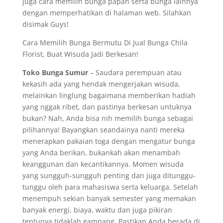
juga cara memilih bunga papan serta bunga lainnya
dengan memperhatikan di halaman web. Silahkan
disimak Guys!
Cara Memilih Bunga Bermutu Di Jual Bunga Chila
Florist, Buat Wisuda Jadi Berkesan!
Toko Bunga Sumur
– Saudara perempuan atau
kekasih ada yang hendak mengerjakan wisuda,
melainkan linglung bagaimana memberikan hadiah
yang nggak ribet, dan pastinya berkesan untuknya
bukan? Nah, Anda bisa nih memilih bunga sebagai
pilihannya! Bayangkan seandainya nanti mereka
menerapkan pakaian toga dengan mengatur bunga
yang Anda berikan, bukankah akan menambah
keanggunan dan kecantikannya. Momen wisuda
yang sungguh-sungguh penting dan juga ditunggu-
tunggu oleh para mahasiswa serta keluarga. Setelah
menempuh sekian banyak semester yang memakan
banyak energi, biaya, waktu dan juga pikiran
tentunya tidaklah gampang. Pastikan Anda berada di