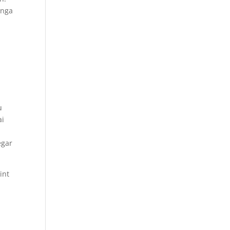
unga
u
ai
egar
int