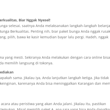
rkualitas, Biar Nggak Nyesel!
bunga selesai, saatnya Anda melaksanakan langkah-langkah belanj
Bunga Berkualitas. Penting nih, biar paket bunga Anda nggak rusa
tang, pilih, bawa ke kasir kemudian bayar lalu pergi. Hadeh, nggak
a yang mesti. Sekiranya Anda melakukan dengan cara online bis
nda memilih langsung di tokonya.
sediakan
 apakah sama. Jikalau iya, Anda lanjutkan langkah ketiga. Jika tidak
 keinginan, karenanya Anda bisa meninggalkan Karangan dan mem
cara atau peristiwa yang akan Anda jalani. Jikalau itu, pastikan
emukan. Misal memilih paket A, apa saja yang bisa Anda dapatka