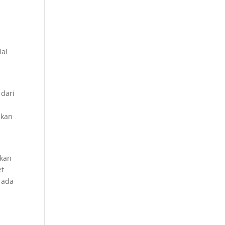
ial
 dari
akan
gkan
et
 ada
?