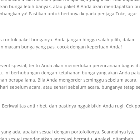
kan bunga lebih banyak, atau paket B Anda akan mendapatkan b
mbangkan ya! Pastikan untuk bertanya kepada penjaga Toko, agar
ra untuk paket bunganya. Anda jangan hingga salah pilih, dalam
an macam bunga yang pas, cocok dengan keperluan Anda!
event spesial, tentu Anda akan memerlukan perencanaan bagus it
tu. ini berhubungan dengan ketahanan bunga yang akan Anda pak
ahan berapa lama. Bila Anda mengorder seminggu sebelum acara.
hari sebelum acara, atau sehari sebelum acara. bunganya tetap s
 Berkwalitas anti ribet, dan pastinya nggak bikin Anda rugi. Cek po
yang ada, apakah sesuai dengan portofolionya. Seandainya iya,
 dan sesuai mendapatkan apresiasi bermutu. Apalagi, ditambah