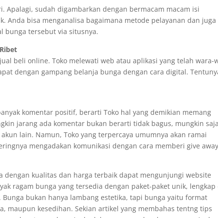
diri. Apalagi, sudah digambarkan dengan bermacam macam isi
k. Anda bisa menganalisa bagaimana metode pelayanan dan juga
l bunga tersebut via situsnya.
Ribet
al beli online. Toko melewati web atau aplikasi yang telah wara-w
dapat dengan gampang belanja bunga dengan cara digital. Tentuny
banyak komentar positif, berarti Toko hal yang demikian memang
in jarang ada komentar bukan berarti tidak bagus, mungkin saj
n akun lain. Namun, Toko yang terpercaya umumnya akan ramai
seringnya mengadakan komunikasi dengan cara memberi give awa
 dengan kualitas dan harga terbaik dapat mengunjungi website
ak ragam bunga yang tersedia dengan paket-paket unik, lengkap
. Bunga bukan hanya lambang estetika, tapi bunga yaitu format
ita, maupun kesedihan. Sekian artikel yang membahas tentng tips