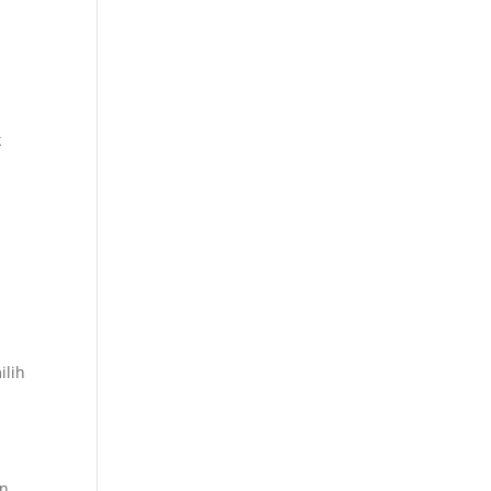
a
k
a
ilih
n.