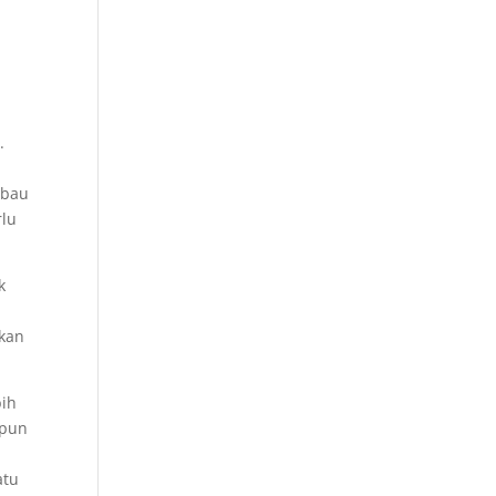
.
 bau
rlu
k
akan
bih
ipun
atu