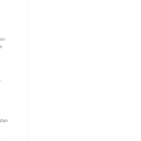
iri
a
a
y
 dan