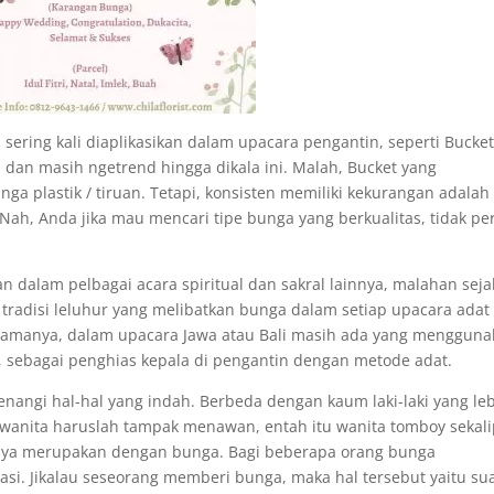
 sering kali diaplikasikan dalam upacara pengantin, seperti Bucket
ia dan masih ngetrend hingga dikala ini. Malah, Bucket yang
nga plastik / tiruan. Tetapi, konsisten memiliki kekurangan adalah
Nah, Anda jika mau mencari tipe bunga yang berkualitas, tidak pe
n dalam pelbagai acara spiritual dan sakral lainnya, malahan seja
tradisi leluhur yang melibatkan bunga dalam setiap upacara adat
umpamanya, dalam upacara Jawa atau Bali masih ada yang menggun
 sebagai penghias kepala di pengantin dengan metode adat.
nangi hal-hal yang indah. Berbeda dengan kaum laki-laki yang le
i wanita haruslah tampak menawan, entah itu wanita tomboy sekal
unya merupakan dengan bunga. Bagi beberapa orang bunga
i. Jikalau seseorang memberi bunga, maka hal tersebut yaitu su