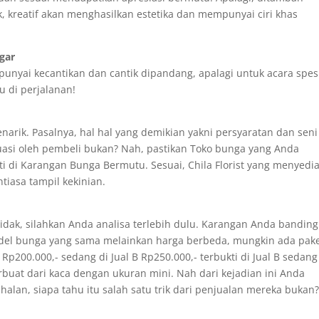
, kreatif akan menghasilkan estetika dan mempunyai ciri khas
gar
unyai kecantikan dan cantik dipandang, apalagi untuk acara spes
u di perjalanan!
ik. Pasalnya, hal hal yang demikian yakni persyaratan dan seni
uasi oleh pembeli bukan? Nah, pastikan Toko bunga yang Anda
ti di Karangan Bunga Bermutu. Sesuai, Chila Florist yang menyedi
tiasa tampil kekinian.
tidak, silahkan Anda analisa terlebih dulu. Karangan Anda bandin
odel bunga yang sama melainkan harga berbeda, mungkin ada pak
p200.000,- sedang di Jual B Rp250.000,- terbukti di Jual B sedang
uat dari kaca dengan ukuran mini. Nah dari kejadian ini Anda
an, siapa tahu itu salah satu trik dari penjualan mereka bukan