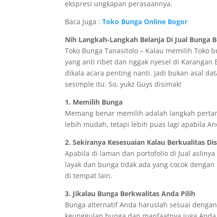
ekspresi ungkapan perasaannya.
Baca Juga :
Toko Bunga Online Bogor
Nih Langkah-Langkah Belanja Di Jual Bunga Be
Toko Bunga Tanasitolo – Kalau memilih Toko 
yang anti ribet dan nggak nyesel di Karangan 
dikala acara penting nanti. Jadi bukan asal da
sesimple itu. So, yukz Guys disimak!
1. Memilih Bunga
Memang benar memilih adalah langkah pertam
lebih mudah, tetapi lebih puas lagi apabila A
2. Sekiranya Kesesuaian Kalau Berkualitas Di
Apabila di laman dan portofolio di Jual aslinya
layak dan bunga tidak ada yang cocok dengan
di tempat lain.
3. Jikalau Bunga Berkwalitas Anda Pilih
Bunga alternatif Anda haruslah sesuai dengan a
keunggulan bunga dan manfaatnya juga Anda t