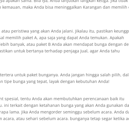
ya apakah sama. Bila iya, Anda lanjutkan langkah ketiga. Jika tidak
an kemauan, maka Anda bisa meninggalkan Karangan dan memilih 
tau peristiwa yang akan Anda jalani. Jikalau itu, pastikan keungg
al memilih paket A, apa saja yang dapat Anda temukan. Apakah
lebih banyak, atau paket B Anda akan mendapat bunga dengan de
astikan untuk bertanya terhadap penjaga Jual, agar Anda tahu
ertera untuk paket bunganya. Anda jangan hingga salah pilih, da
n tipe bunga yang tepat, layak dengan kebutuhan Anda!
nt spesial, tentu Anda akan membutuhkan perencanaan baik itu
u. ini terkait dengan ketahanan bunga yang akan Anda gunakan d
erapa lama. Jika Anda mengorder seminggu sebelum acara. Anda d
 acara, atau sehari sebelum acara. bunganya tetap segar ketika a