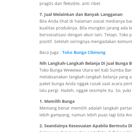
pragtis dan fleksible, anti ribet.
7. Jual Melainkan dan Banyak Langganan
Bila Anda lihat di halaman sosial medianya b
kualitas produknya. Bila mungkin jarang ada 
bersosialisasi dengan akun lain. Tetapi, To
positif. Setelah seringnya mengadakan komun
Baca Juga :
Toko Bunga Cibinong
Nih Langkah-Langkah Belanja Di Jual Bunga Be
Toko Bunga Wewewa Utara wil Kab Sumba Barat
melaksanakan langkah-langkah belanja yang ant
paket bunga Anda nggak rusak saat acara penti
lalu pergi. Hadeh, nggak sesimple itu. So, yuk
1. Memilih Bunga
Memang benar memilih adalah langkah perta
lebih gampang, namun lebih puas lagi bila An
2. Seandainya Kesesuaian Apabila Bermutu D