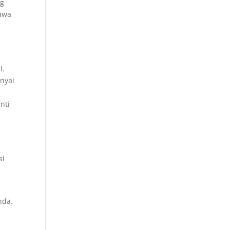
ng
Jawa
i.
unyai
nti
si
nda.