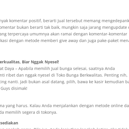
anyak komentar positif, berarti Jual tersebut memang mengedepan
komentar bukan berarti tak baik, mungkin saja jarang mengupdate
ko yang terpercaya umumnya akan ramai dengan komentar-komentar
ikasi dengan metode memberi give away dan juga pake-paket mena
rkualitas, Biar Nggak Nyesel!
 Daya – Apabila memilih Jual bunga selesai, saatnya Anda
i ribet dan nggak nyesel di Toko Bunga Berkwalitas. Penting nih, 
ng nanti. Jadi bukan asal datang, pilih, bawa ke kasir kemudian b
z Guys disimak!
ma yang harus. Kalau Anda menjalankan dengan metode online d
da memilih segera di tokonya.
isediakan