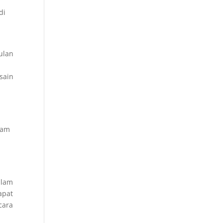
di
ulan
sain
lam
alam
apat
cara