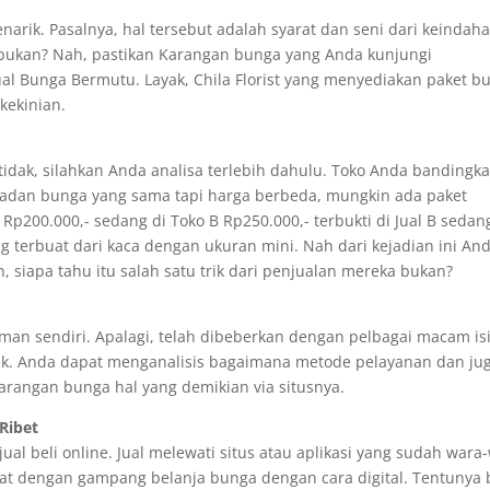
ik. Pasalnya, hal tersebut adalah syarat dan seni dari keindaha
i bukan? Nah, pastikan Karangan bunga yang Anda kunjungi
al Bunga Bermutu. Layak, Chila Florist yang menyediakan paket b
kekinian.
tidak, silahkan Anda analisa terlebih dahulu. Toko Anda bandingk
eladan bunga yang sama tapi harga berbeda, mungkin ada paket
p200.000,- sedang di Toko B Rp250.000,- terbukti di Jual B sedan
terbuat dari kaca dengan ukuran mini. Nah dari kejadian ini An
siapa tahu itu salah satu trik dari penjualan mereka bukan?
an sendiri. Apalagi, telah dibeberkan dengan pelbagai macam is
k. Anda dapat menganalisis bagaimana metode pelayanan dan ju
arangan bunga hal yang demikian via situsnya.
Ribet
al beli online. Jual melewati situs atau aplikasi yang sudah wara-
at dengan gampang belanja bunga dengan cara digital. Tentunya 