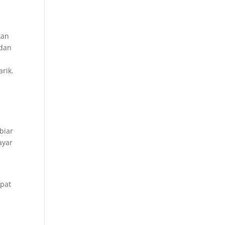
kan
 dan
rik.
biar
ayar
apat