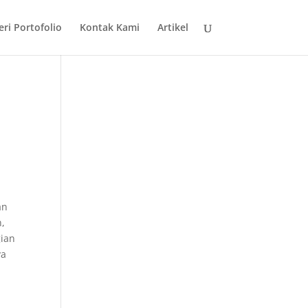
eri Portofolio
Kontak Kami
Artikel
an
n,
gian
ya