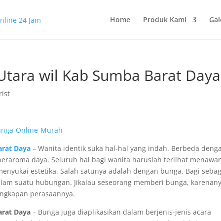
Home
Produk Kami
Gal
tara wil Kab Sumba Barat Daya
rist
rat Daya
– Wanita identik suka hal-hal yang indah. Berbeda deng
 beraroma daya. Seluruh hal bagi wanita haruslah terlihat menawa
 menyukai estetika. Salah satunya adalah dengan bunga. Bagi seba
am suatu hubungan. Jikalau seseorang memberi bunga, karenan
 ungkapan perasaannya.
rat Daya
– Bunga juga diaplikasikan dalam berjenis-jenis acara