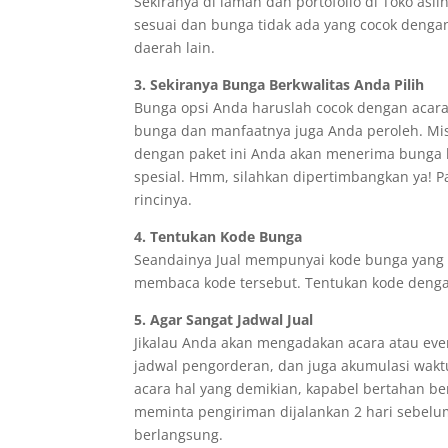
Sekiranya di laman dan portofolio di Toko aslin
sesuai dan bunga tidak ada yang cocok deng
daerah lain.
3. Sekiranya Bunga Berkwalitas Anda Pilih
Bunga opsi Anda haruslah cocok dengan acara a
bunga dan manfaatnya juga Anda peroleh. Mis
dengan paket ini Anda akan menerima bunga 
spesial. Hmm, silahkan dipertimbangkan ya! P
rincinya.
4. Tentukan Kode Bunga
Seandainya Jual mempunyai kode bunga yang t
membaca kode tersebut. Tentukan kode denga
5. Agar Sangat Jadwal Jual
Jikalau Anda akan mengadakan acara atau eve
jadwal pengorderan, dan juga akumulasi wakt
acara hal yang demikian, kapabel bertahan b
meminta pengiriman dijalankan 2 hari sebelum
berlangsung.