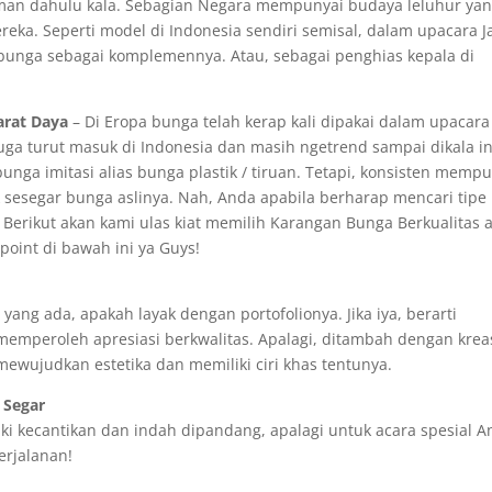
 zaman dahulu kala. Sebagian Negara mempunyai budaya leluhur ya
eka. Seperti model di Indonesia sendiri semisal, dalam upacara 
bunga sebagai komplemennya. Atau, sebagai penghias kepala di
rat Daya
– Di Eropa bunga telah kerap kali dipakai dalam upacara
 juga turut masuk di Indonesia dan masih ngetrend sampai dikala in
unga imitasi alias bunga plastik / tiruan. Tetapi, konsisten memp
 sesegar bunga aslinya. Nah, Anda apabila berharap mencari tipe
. Berikut akan kami ulas kiat memilih Karangan Bunga Berkualitas a
 point di bawah ini ya Guys!
ng ada, apakah layak dengan portofolionya. Jika iya, berarti
emperoleh apresiasi berkwalitas. Apalagi, ditambah dengan krea
mewujudkan estetika dan memiliki ciri khas tentunya.
 Segar
ki kecantikan dan indah dipandang, apalagi untuk acara spesial A
erjalanan!